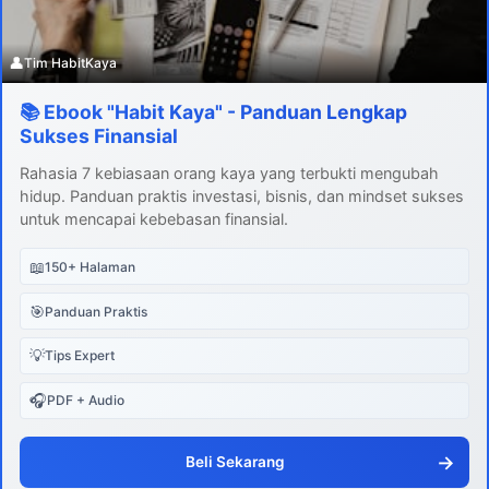
👤
Tim HabitKaya
📚 Ebook "Habit Kaya" - Panduan Lengkap
Sukses Finansial
Rahasia 7 kebiasaan orang kaya yang terbukti mengubah
hidup. Panduan praktis investasi, bisnis, dan mindset sukses
untuk mencapai kebebasan finansial.
📖
150+ Halaman
🎯
Panduan Praktis
💡
Tips Expert
🎧
PDF + Audio
→
Beli Sekarang