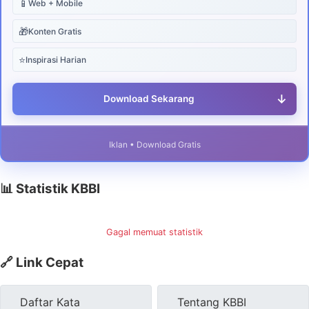
📱
Web + Mobile
🎁
Konten Gratis
⭐
Inspirasi Harian
↓
Download Sekarang
Iklan • Download Gratis
📊 Statistik KBBI
Gagal memuat statistik
🔗 Link Cepat
Daftar Kata
Tentang KBBI