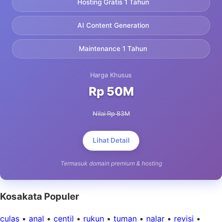
Hosting Gratis 1 Tahun
AI Content Generation
Maintenance 1 Tahun
Harga Khusus
Rp 50M
Nilai Rp 83M
Lihat Detail
Termasuk domain premium & hosting
Kosakata Populer
culas
•
anal
•
centil
•
rukun
•
tuman
•
nalar
•
revisi
•