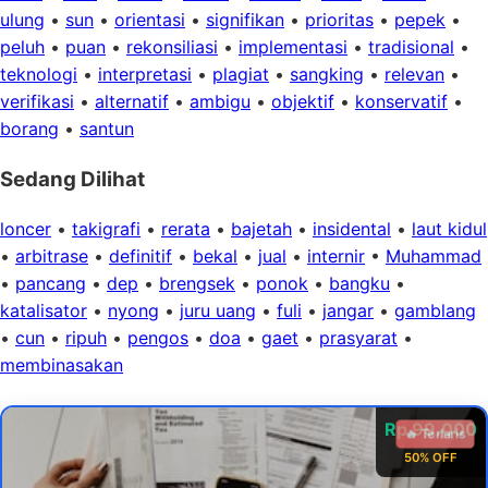
ulung
•
sun
•
orientasi
•
signifikan
•
prioritas
•
pepek
•
peluh
•
puan
•
rekonsiliasi
•
implementasi
•
tradisional
•
teknologi
•
interpretasi
•
plagiat
•
sangking
•
relevan
•
verifikasi
•
alternatif
•
ambigu
•
objektif
•
konservatif
•
borang
•
santun
Sedang Dilihat
loncer
•
takigrafi
•
rerata
•
bajetah
•
insidental
•
laut kidul
•
arbitrase
•
definitif
•
bekal
•
jual
•
internir
•
Muhammad
•
pancang
•
dep
•
brengsek
•
ponok
•
bangku
•
katalisator
•
nyong
•
juru uang
•
fuli
•
jangar
•
gamblang
•
cun
•
ripuh
•
pengos
•
doa
•
gaet
•
prasyarat
•
membinasakan
Rp 99.000
🔥 Terlaris
50% OFF