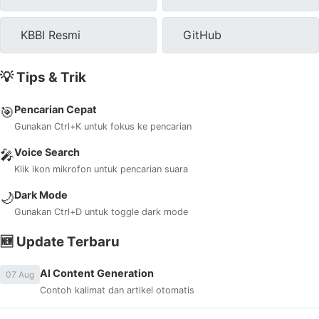
KBBI Resmi
GitHub
💡 Tips & Trik
Pencarian Cepat
🎯
Gunakan Ctrl+K untuk fokus ke pencarian
Voice Search
🎤
Klik ikon mikrofon untuk pencarian suara
Dark Mode
🌙
Gunakan Ctrl+D untuk toggle dark mode
🆕 Update Terbaru
AI Content Generation
07 Aug
Contoh kalimat dan artikel otomatis