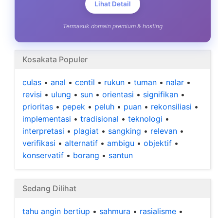
Lihat Detail
Termasuk domain premium & hosting
Kosakata Populer
culas
•
anal
•
centil
•
rukun
•
tuman
•
nalar
•
revisi
•
ulung
•
sun
•
orientasi
•
signifikan
•
prioritas
•
pepek
•
peluh
•
puan
•
rekonsiliasi
•
implementasi
•
tradisional
•
teknologi
•
interpretasi
•
plagiat
•
sangking
•
relevan
•
verifikasi
•
alternatif
•
ambigu
•
objektif
•
konservatif
•
borang
•
santun
Sedang Dilihat
tahu angin bertiup
•
sahmura
•
rasialisme
•