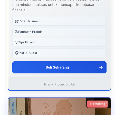
dan mindset sukses untuk mencapai kebebasan
finansial.
📖
150+ Halaman
🎯
Panduan Praktis
💡
Tips Expert
🎧
PDF + Audio
→
Beli Sekarang
Iklan • Produk Digital
Download
✨ Trending