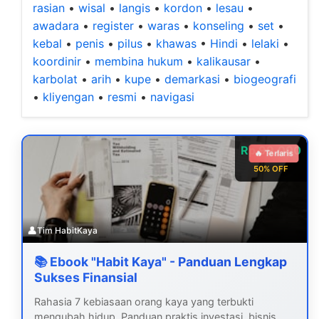
rasian
•
wisal
•
langis
•
kordon
•
lesau
•
awadara
•
register
•
waras
•
konseling
•
set
•
kebal
•
penis
•
pilus
•
khawas
•
Hindi
•
lelaki
•
koordinir
•
membina hukum
•
kalikausar
•
karbolat
•
arih
•
kupe
•
demarkasi
•
biogeografi
•
kliyengan
•
resmi
•
navigasi
Rp 99.000
🔥 Terlaris
50% OFF
👤
Tim HabitKaya
📚 Ebook "Habit Kaya" - Panduan Lengkap
Sukses Finansial
Rahasia 7 kebiasaan orang kaya yang terbukti
mengubah hidup. Panduan praktis investasi, bisnis,