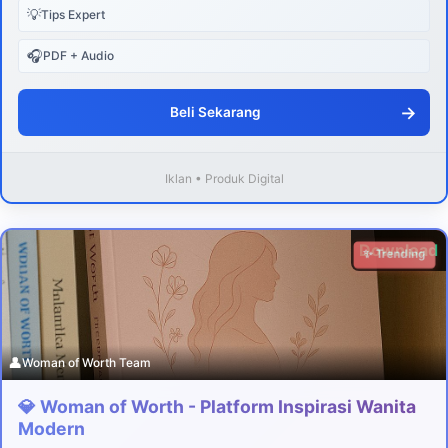
💡
Tips Expert
🎧
PDF + Audio
→
Beli Sekarang
Iklan • Produk Digital
Download
✨ Trending
👤
Woman of Worth Team
💎 Woman of Worth - Platform Inspirasi Wanita
Modern