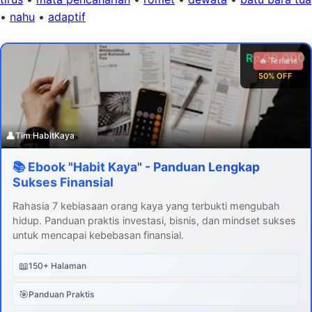
•
nahu
•
adaptif
Rp 99.000
🔥 Terlaris
50% OFF
👤
Tim HabitKaya
📚 Ebook "Habit Kaya" - Panduan Lengkap
Sukses Finansial
Rahasia 7 kebiasaan orang kaya yang terbukti mengubah
hidup. Panduan praktis investasi, bisnis, dan mindset sukses
untuk mencapai kebebasan finansial.
📖
150+ Halaman
🎯
Panduan Praktis