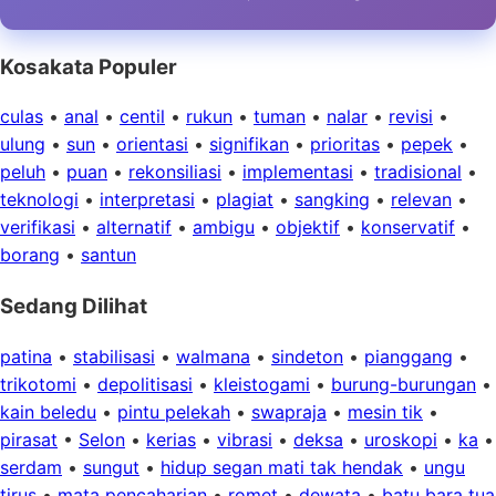
Kosakata Populer
culas
•
anal
•
centil
•
rukun
•
tuman
•
nalar
•
revisi
•
ulung
•
sun
•
orientasi
•
signifikan
•
prioritas
•
pepek
•
peluh
•
puan
•
rekonsiliasi
•
implementasi
•
tradisional
•
teknologi
•
interpretasi
•
plagiat
•
sangking
•
relevan
•
verifikasi
•
alternatif
•
ambigu
•
objektif
•
konservatif
•
borang
•
santun
Sedang Dilihat
patina
•
stabilisasi
•
walmana
•
sindeton
•
pianggang
•
trikotomi
•
depolitisasi
•
kleistogami
•
burung-burungan
•
kain beledu
•
pintu pelekah
•
swapraja
•
mesin tik
•
pirasat
•
Selon
•
kerias
•
vibrasi
•
deksa
•
uroskopi
•
ka
•
serdam
•
sungut
•
hidup segan mati tak hendak
•
ungu
tirus
•
mata pencaharian
•
romet
•
dewata
•
batu bara tua