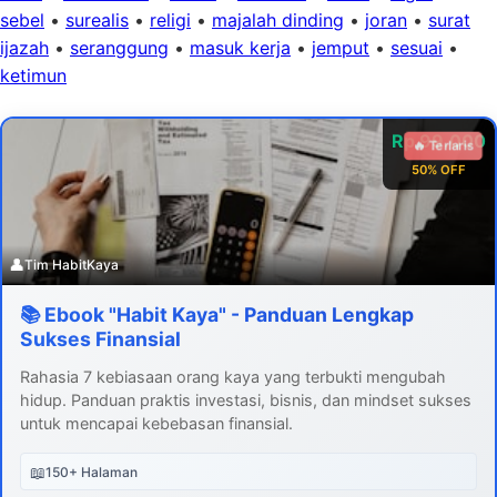
sebel
•
surealis
•
religi
•
majalah dinding
•
joran
•
surat
ijazah
•
seranggung
•
masuk kerja
•
jemput
•
sesuai
•
ketimun
Rp 99.000
🔥 Terlaris
50% OFF
👤
Tim HabitKaya
📚 Ebook "Habit Kaya" - Panduan Lengkap
Sukses Finansial
Rahasia 7 kebiasaan orang kaya yang terbukti mengubah
hidup. Panduan praktis investasi, bisnis, dan mindset sukses
untuk mencapai kebebasan finansial.
📖
150+ Halaman