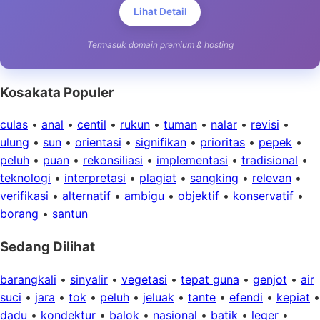
Lihat Detail
Termasuk domain premium & hosting
Kosakata Populer
culas
•
anal
•
centil
•
rukun
•
tuman
•
nalar
•
revisi
•
ulung
•
sun
•
orientasi
•
signifikan
•
prioritas
•
pepek
•
peluh
•
puan
•
rekonsiliasi
•
implementasi
•
tradisional
•
teknologi
•
interpretasi
•
plagiat
•
sangking
•
relevan
•
verifikasi
•
alternatif
•
ambigu
•
objektif
•
konservatif
•
borang
•
santun
Sedang Dilihat
barangkali
•
sinyalir
•
vegetasi
•
tepat guna
•
genjot
•
air
suci
•
jara
•
tok
•
peluh
•
jeluak
•
tante
•
efendi
•
kepiat
•
dadu
•
kondektur
•
balok
•
nasional
•
batik
•
leger
•