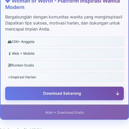
💎 Woman of Worth - Platform Inspirasi Wanita
Modern
Bergabunglah dengan komunitas wanita yang menginspirasi!
Dapatkan tips sukses, motivasi harian, dan dukungan untuk
mencapai impian Anda.
👥
10K+ Anggota
📱
Web + Mobile
🎁
Konten Gratis
⭐
Inspirasi Harian
↓
Download Sekarang
Iklan • Download Gratis