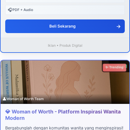
🎧
PDF + Audio
→
Beli Sekarang
Iklan • Produk Digital
Download
✨ Trending
👤
Woman of Worth Team
💎 Woman of Worth - Platform Inspirasi Wanita
Modern
Bergabunglah dengan komunitas wanita yang menginspirasi!