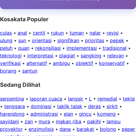
Kosakata Populer
culas
•
anal
•
centil
•
rukun
•
tuman
•
nalar
•
revisi
•
ulung
•
sun
•
orientasi
•
signifikan
•
prioritas
•
pepek
•
peluh
•
puan
•
rekonsiliasi
•
implementasi
•
tradisional
•
teknologi
•
interpretasi
•
plagiat
•
sangking
•
relevan
•
verifikasi
•
alternatif
•
ambigu
•
objektif
•
konservatif
•
borang
•
santun
Sedang Dilihat
serpentina
•
laporan cuaca
•
langsir
•
L
•
remedial
•
tekte
•
tenggara
•
dominasi
•
taklik talak
•
deras
•
sirkit
•
harendong
•
administrasi
•
elan
•
gincu
•
komeng
•
sayidani
•
zan
•
mura
•
makan riba
•
pakihi
•
lampu
proyektor
•
enzimolisis
•
dana
•
barakat
•
bolong
•
peper