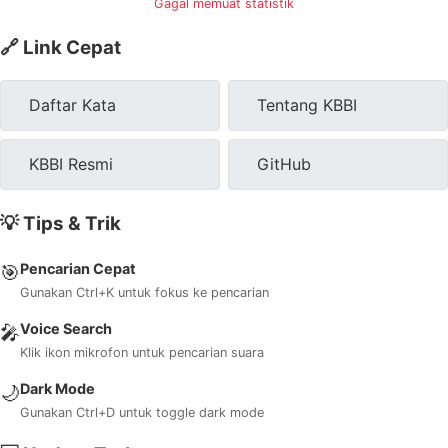
Gagal memuat statistik
🔗 Link Cepat
Daftar Kata
Tentang KBBI
KBBI Resmi
GitHub
💡 Tips & Trik
Pencarian Cepat
🎯
Gunakan Ctrl+K untuk fokus ke pencarian
Voice Search
🎤
Klik ikon mikrofon untuk pencarian suara
Dark Mode
🌙
Gunakan Ctrl+D untuk toggle dark mode