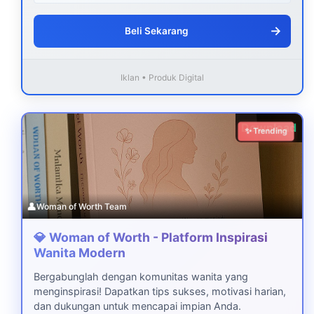
→
Beli Sekarang
Iklan • Produk Digital
Download
✨ Trending
👤
Woman of Worth Team
💎 Woman of Worth - Platform Inspirasi
Wanita Modern
Bergabunglah dengan komunitas wanita yang
menginspirasi! Dapatkan tips sukses, motivasi harian,
dan dukungan untuk mencapai impian Anda.