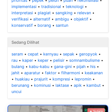
prioritas
•
pepek
•
peluh
•
puan
•
rekonsiliasi
•
implementasi
•
tradisional
•
teknologi
•
interpretasi
•
plagiat
•
sangking
•
relevan
•
verifikasi
•
alternatif
•
ambigu
•
objektif
•
konservatif
•
borang
•
santun
Sedang Dilihat
seram
•
cepat
•
kernyau
•
sepak
•
geropyok
•
rau
•
kaper
•
keper
•
pelisir
•
somnambulisme
•
bulang
•
kabu-kabu
•
gana-gini
•
pijah
•
his
•
jahit
•
aparatur
•
faktor
•
filharmoni
•
keakanan
•
huakiau
•
prajurit
•
kompresi
•
lepromin
•
berunang
•
kominusi
•
laktase
•
apik
•
kambut
•
uncui
Rp 99.000
🔥 Terlaris