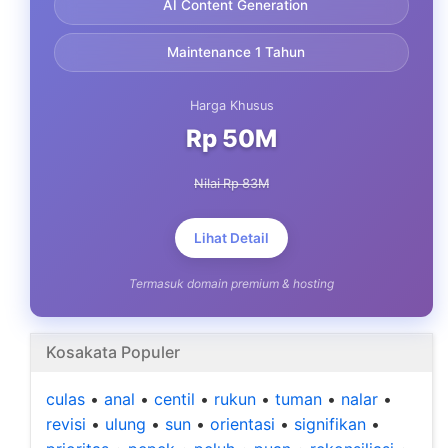
AI Content Generation
Maintenance 1 Tahun
Harga Khusus
Rp 50M
Nilai Rp 83M
Lihat Detail
Termasuk domain premium & hosting
Kosakata Populer
culas
•
anal
•
centil
•
rukun
•
tuman
•
nalar
•
revisi
•
ulung
•
sun
•
orientasi
•
signifikan
•