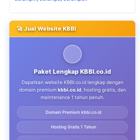
🚀 Jual Website KBBI
Paket Lengkap KBBI.co.id
Dapatkan website KBBI.co.id lengkap dengan
domain premium
kbbi.co.id
, hosting gratis, dan
maintenance 1 tahun penuh.
Domain Premium kbbi.co.id
Hosting Gratis 1 Tahun