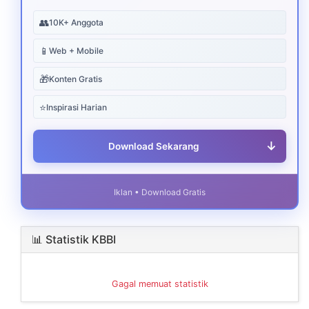
👥
10K+ Anggota
📱
Web + Mobile
🎁
Konten Gratis
⭐
Inspirasi Harian
↓
Download Sekarang
Iklan • Download Gratis
📊 Statistik KBBI
Gagal memuat statistik