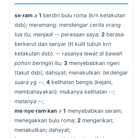
se·ram
a
1
berdiri bulu roma (krn ketakutan
dsb); meremang:
mendengar cerita orang
tua itu, menjadi -- perasaan saya;
2
berasa
berkerut dan senyar (tt kulit tubuh krn
ketakutan dsb): --
rasanya lewat di bawah
pohon beringin itu;
3
menyebabkan ngeri
(takut dsb); dahsyat; menakutkan:
terdengar
suara yg --;
4
kelihatan bengis (kejam,
membahayakan):
mukanya kelihatan --;
matanya --;
me·nye·ram·kan
v
1
menyebabkan seram;
menegakkan bulu roma;
2
mengerikan;
menakutkan; dahsyat;