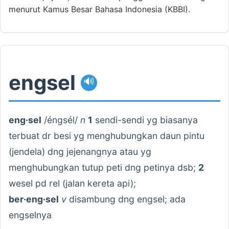
menurut Kamus Besar Bahasa Indonesia (KBBI).
engsel
🔊
eng·sel
/éngsél/
n
1
sendi-sendi yg biasanya
terbuat dr besi yg menghubungkan daun pintu
(jendela) dng jejenangnya atau yg
menghubungkan tutup peti dng petinya dsb;
2
wesel pd rel (jalan kereta api);
ber·eng·sel
v
disambung dng engsel; ada
engselnya