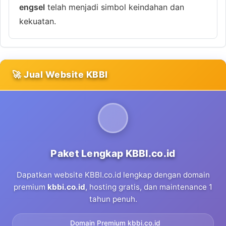
engsel
telah menjadi simbol keindahan dan
kekuatan.
🚀 Jual Website KBBI
Paket Lengkap KBBI.co.id
Dapatkan website KBBI.co.id lengkap dengan domain
premium
kbbi.co.id
, hosting gratis, dan maintenance 1
tahun penuh.
Domain Premium kbbi.co.id