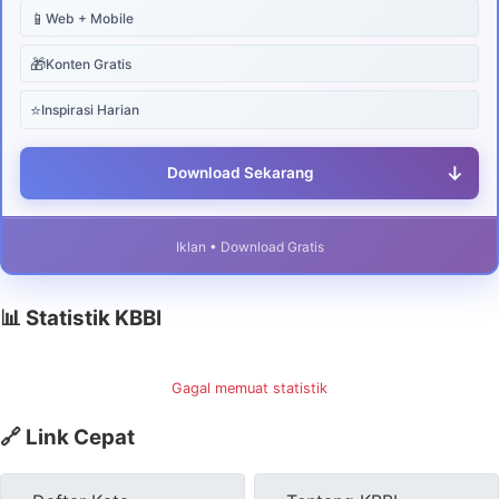
📱
Web + Mobile
🎁
Konten Gratis
⭐
Inspirasi Harian
↓
Download Sekarang
Iklan • Download Gratis
📊 Statistik KBBI
Gagal memuat statistik
🔗 Link Cepat