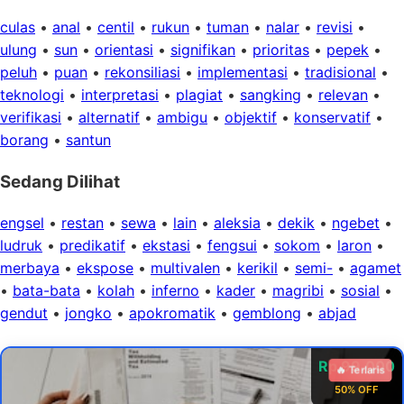
culas
•
anal
•
centil
•
rukun
•
tuman
•
nalar
•
revisi
•
ulung
•
sun
•
orientasi
•
signifikan
•
prioritas
•
pepek
•
peluh
•
puan
•
rekonsiliasi
•
implementasi
•
tradisional
•
teknologi
•
interpretasi
•
plagiat
•
sangking
•
relevan
•
verifikasi
•
alternatif
•
ambigu
•
objektif
•
konservatif
•
borang
•
santun
Sedang Dilihat
engsel
•
restan
•
sewa
•
lain
•
aleksia
•
dekik
•
ngebet
•
ludruk
•
predikatif
•
ekstasi
•
fengsui
•
sokom
•
laron
•
merbaya
•
ekspose
•
multivalen
•
kerikil
•
semi-
•
agamet
•
bata-bata
•
kolah
•
inferno
•
kader
•
magribi
•
sosial
•
gendut
•
jongko
•
apokromatik
•
gemblong
•
abjad
Rp 99.000
🔥 Terlaris
50% OFF