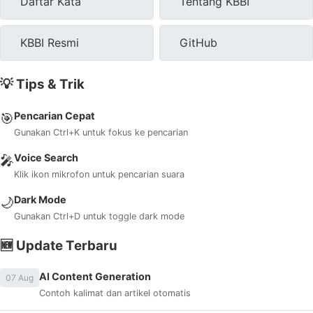
Daftar Kata
Tentang KBBI
KBBI Resmi
GitHub
💡 Tips & Trik
Pencarian Cepat
🎯
Gunakan Ctrl+K untuk fokus ke pencarian
Voice Search
🎤
Klik ikon mikrofon untuk pencarian suara
Dark Mode
🌙
Gunakan Ctrl+D untuk toggle dark mode
🆕 Update Terbaru
AI Content Generation
07 Aug
Contoh kalimat dan artikel otomatis