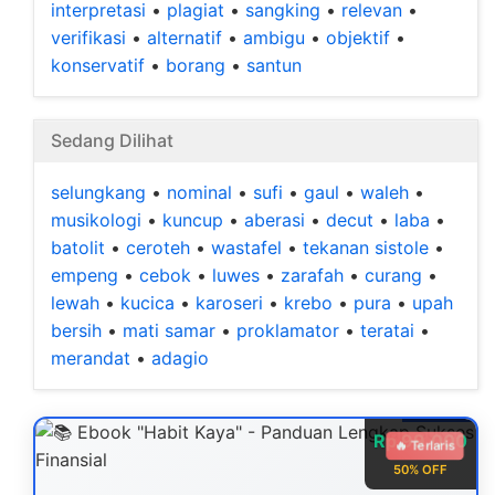
interpretasi
•
plagiat
•
sangking
•
relevan
•
verifikasi
•
alternatif
•
ambigu
•
objektif
•
konservatif
•
borang
•
santun
Sedang Dilihat
selungkang
•
nominal
•
sufi
•
gaul
•
waleh
•
musikologi
•
kuncup
•
aberasi
•
decut
•
laba
•
batolit
•
ceroteh
•
wastafel
•
tekanan sistole
•
empeng
•
cebok
•
luwes
•
zarafah
•
curang
•
lewah
•
kucica
•
karoseri
•
krebo
•
pura
•
upah
bersih
•
mati samar
•
proklamator
•
teratai
•
merandat
•
adagio
Rp 99.000
🔥 Terlaris
50% OFF