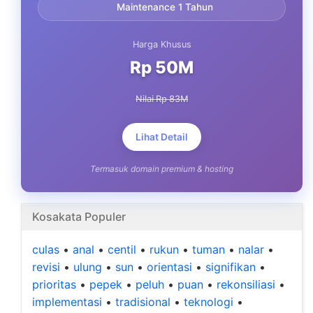
Maintenance 1 Tahun
Harga Khusus
Rp 50M
Nilai Rp 83M
Lihat Detail
Termasuk domain premium & hosting
Kosakata Populer
culas
•
anal
•
centil
•
rukun
•
tuman
•
nalar
•
revisi
•
ulung
•
sun
•
orientasi
•
signifikan
•
prioritas
•
pepek
•
peluh
•
puan
•
rekonsiliasi
•
implementasi
•
tradisional
•
teknologi
•