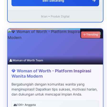
→
Beli Sekarang
Iklan • Produk Digital
Download
✨ Trending
👤
Woman of Worth Team
💎 Woman of Worth - Platform Inspirasi
Wanita Modern
Bergabunglah dengan komunitas wanita yang
menginspirasi! Dapatkan tips sukses, motivasi harian,
dan dukungan untuk mencapai impian Anda.
👥
10K+ Anggota