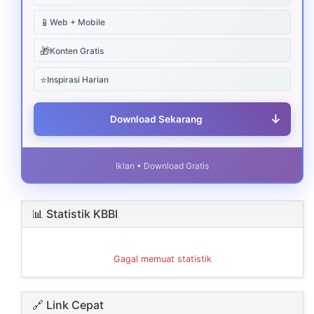
📱
Web + Mobile
🎁
Konten Gratis
⭐
Inspirasi Harian
↓
Download Sekarang
Iklan • Download Gratis
📊 Statistik KBBI
Gagal memuat statistik
🔗 Link Cepat