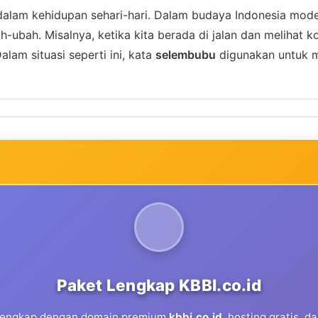
 dalam kehidupan sehari-hari. Dalam budaya Indonesia moder
bah. Misalnya, ketika kita berada di jalan dan melihat kond
Dalam situasi seperti ini, kata
selembubu
digunakan untuk m
Paket Lengkap KBBI.co.id
 lengkap dengan domain premium
kbbi.co.id
, hosting gratis, 