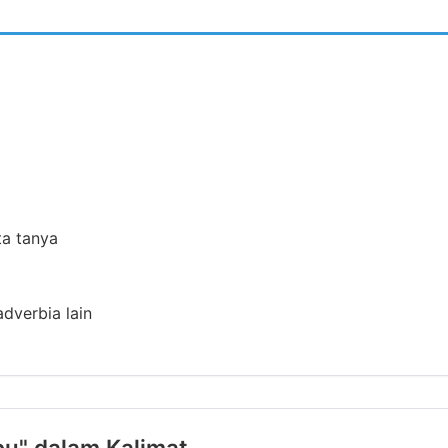
ta tanya
adverbia lain
u" dalam Kalimat