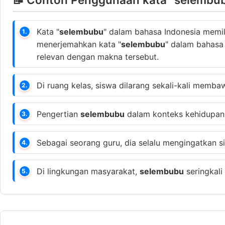
Kata "
selembubu
" dalam bahasa Indonesia memil
1.
menerjemahkan kata "
selembubu
" dalam bahasa
relevan dengan makna tersebut.
Di ruang kelas, siswa dilarang sekali-kali memb
2.
Pengertian
selembubu
dalam konteks kehidupan s
3.
Sebagai seorang guru, dia selalu mengingatkan
4.
Di lingkungan masyarakat,
selembubu
seringkali
5.