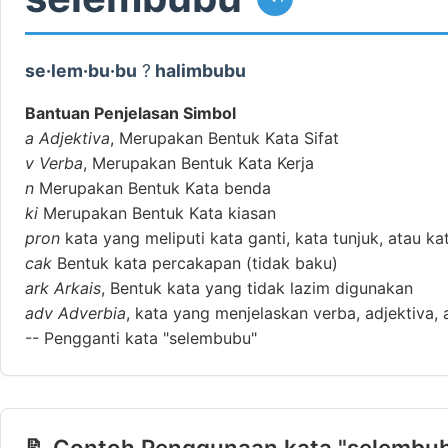
se·lem·bu·bu
?
halimbubu
Bantuan Penjelasan Simbol
a
Adjektiva
, Merupakan Bentuk Kata Sifat
v
Verba
, Merupakan Bentuk Kata Kerja
n
Merupakan Bentuk Kata benda
ki
Merupakan Bentuk Kata kiasan
pron
kata yang meliputi kata ganti, kata tunjuk, atau ka
cak
Bentuk kata percakapan (tidak baku)
ark
Arkais
, Bentuk kata yang tidak lazim digunakan
adv
Adverbia
, kata yang menjelaskan verba, adjektiva, 
--
Pengganti kata "selembubu"
📝 Contoh Penggunaan kata "selembub