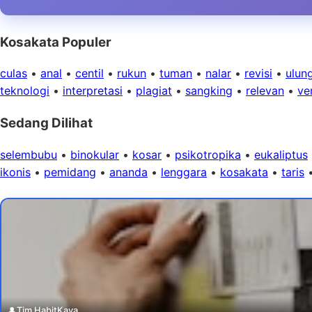
Kosakata Populer
culas
•
anal
•
centil
•
rukun
•
tuman
•
nalar
•
revisi
•
ulun
teknologi
•
interpretasi
•
plagiat
•
sangking
•
relevan
•
ver
Sedang Dilihat
selembubu
•
binokular
•
kosar
•
psikotropika
•
eukaliptus
ikonis
•
pemidang
•
ananda
•
lenggara
•
kosakata
•
taris
👤
Tim HabitKaya