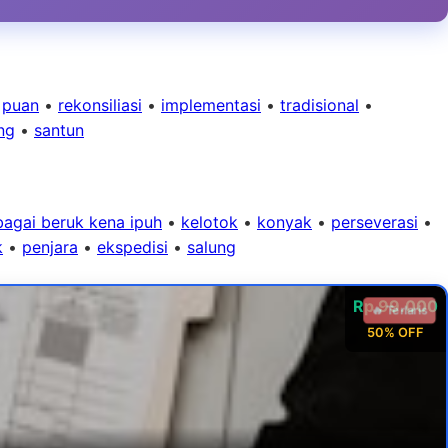
•
puan
•
rekonsiliasi
•
implementasi
•
tradisional
•
ng
•
santun
bagai beruk kena ipuh
•
kelotok
•
konyak
•
perseverasi
•
k
•
penjara
•
ekspedisi
•
salung
Rp 99.000
🔥 Terlaris
50% OFF