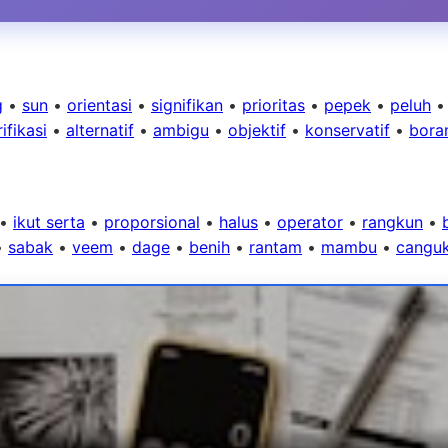
g
•
sun
•
orientasi
•
signifikan
•
prioritas
•
pepek
•
peluh
ifikasi
•
alternatif
•
ambigu
•
objektif
•
konservatif
•
bora
•
ikut serta
•
proporsional
•
halus
•
operator
•
rangkun
•
•
sabak
•
veem
•
dage
•
benih
•
rantam
•
mambu
•
cangu