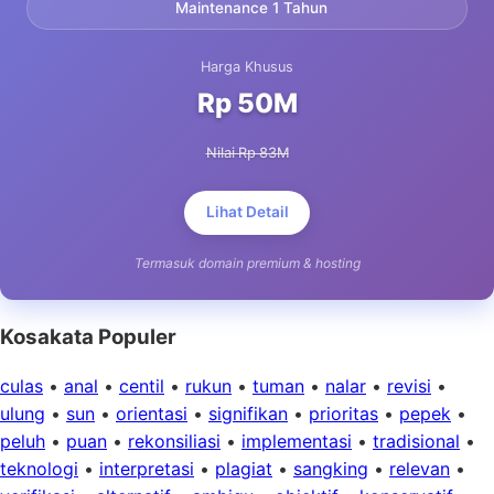
Maintenance 1 Tahun
Harga Khusus
Rp 50M
Nilai Rp 83M
Lihat Detail
Termasuk domain premium & hosting
Kosakata Populer
culas
•
anal
•
centil
•
rukun
•
tuman
•
nalar
•
revisi
•
ulung
•
sun
•
orientasi
•
signifikan
•
prioritas
•
pepek
•
peluh
•
puan
•
rekonsiliasi
•
implementasi
•
tradisional
•
teknologi
•
interpretasi
•
plagiat
•
sangking
•
relevan
•