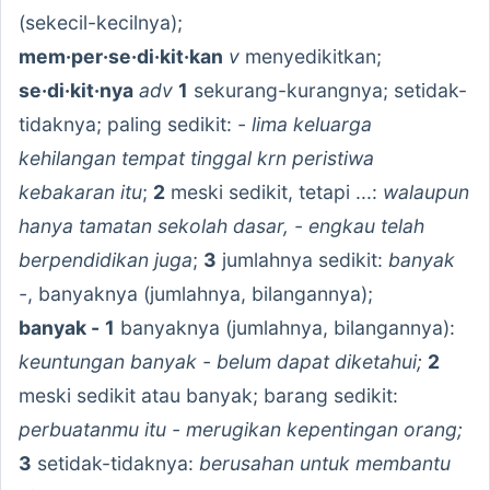
(sekecil-kecilnya);
mem·per·se·di·kit·kan
v
menyedikitkan;
se·di·kit·nya
adv
1
sekurang-kurangnya; setidak-
tidaknya; paling sedikit:
- lima keluarga
kehilangan tempat tinggal krn peristiwa
kebakaran itu
;
2
meski sedikit, tetapi ...:
walaupun
hanya tamatan sekolah dasar, - engkau telah
berpendidikan juga
;
3
jumlahnya sedikit:
banyak
-
, banyaknya (jumlahnya, bilangannya);
banyak -
1
banyaknya (jumlahnya, bilangannya):
keuntungan banyak - belum dapat diketahui;
2
meski sedikit atau banyak; barang sedikit:
perbuatanmu itu - merugikan kepentingan orang;
3
setidak-tidaknya:
berusahan untuk membantu