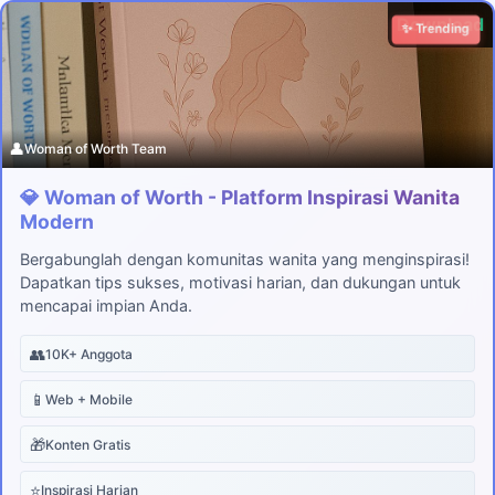
Download
✨ Trending
👤
Woman of Worth Team
💎 Woman of Worth - Platform Inspirasi Wanita
Modern
Bergabunglah dengan komunitas wanita yang menginspirasi!
Dapatkan tips sukses, motivasi harian, dan dukungan untuk
mencapai impian Anda.
👥
10K+ Anggota
📱
Web + Mobile
🎁
Konten Gratis
⭐
Inspirasi Harian