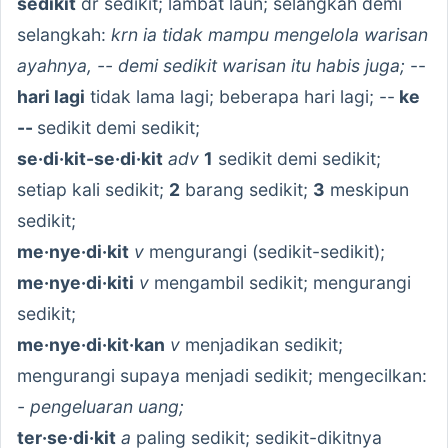
sedikit
dr sedikit; lambat laun; selangkah demi
selangkah:
krn ia tidak mampu mengelola warisan
ayahnya, -- demi sedikit warisan itu habis juga;
--
hari lagi
tidak lama lagi; beberapa hari lagi; --
ke
--
sedikit demi sedikit;
se·di·kit-se·di·kit
adv
1
sedikit demi sedikit;
setiap kali sedikit;
2
barang sedikit;
3
meskipun
sedikit;
me·nye·di·kit
v
mengurangi (sedikit-sedikit);
me·nye·di·kiti
v
mengambil sedikit; mengurangi
sedikit;
me·nye·di·kit·kan
v
menjadikan sedikit;
mengurangi supaya menjadi sedikit; mengecilkan:
- pengeluaran uang;
ter·se·di·kit
a
paling sedikit; sedikit-dikitnya