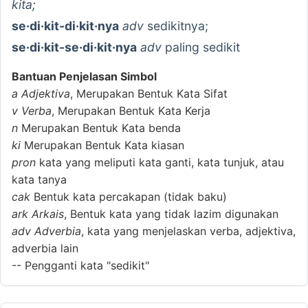
kita;
se·di·kit-di·kit·nya
adv
sedikitnya;
se·di·kit-se·di·kit·nya
adv
paling sedikit
Bantuan Penjelasan Simbol
a
Adjektiva
, Merupakan Bentuk Kata Sifat
v
Verba
, Merupakan Bentuk Kata Kerja
n
Merupakan Bentuk Kata benda
ki
Merupakan Bentuk Kata kiasan
pron
kata yang meliputi kata ganti, kata tunjuk, atau
kata tanya
cak
Bentuk kata percakapan (tidak baku)
ark
Arkais
, Bentuk kata yang tidak lazim digunakan
adv
Adverbia
, kata yang menjelaskan verba, adjektiva,
adverbia lain
--
Pengganti kata "sedikit"