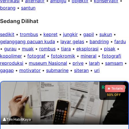
verifikasi
•
alternatif
•
ambigu
•
objektif
•
konservatif
•
borang
•
santun
Sedang Dilihat
sedikit
•
trombus
•
kepret
•
jungkir
•
gapil
•
sukun
•
gelanggang pacuan kuda
•
layar gelas
•
bandring
•
fardu
•
gurau
•
muak
•
rombus
•
tiara
•
eksplorasi
•
pisak
•
kopolimer
•
fotograf
•
fotokromik
•
mineral
•
fotografi
reproduksi
•
museum Nasional
•
prive
•
larah
•
samsam
•
gagap
•
motivator
•
submarine
•
siteran
•
uri
Rp 99.000
🔥 Terlaris
50% OFF
👤
Tim HabitKaya