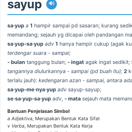
sayup
🔊
sa·yup
a
1
hampir sampai pd sasaran; kurang sediki
memandang; sejauh yg dicapai oleh pandangan ma
sa·yup-sa·yup
adv
1
hanya hampir cukup (agak kur
terdengar suara - sampai;
- bulan
tanggung bulan;
- ingat
agak ingat sedikit;
tangannya diulurkannya - sampai (pd buah itu);
2
k
terlalu jauh):
kedengaran azan - sampai, antara ada
sa·yup-me·nya·yup
adv
sayup-sayup;
se·sa·yup-sa·yup
adv
,
- mata
sejauh mata meman
Bantuan Penjelasan Simbol
a
Adjektiva
, Merupakan Bentuk Kata Sifat
v
Verba
, Merupakan Bentuk Kata Kerja