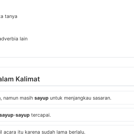
ta tanya
adverbia lain
alam Kalimat
, namun masih
sayup
untuk menjangkau sasaran.
sayup
-
sayup
tercapai.
l acara itu karena sudah lama berlalu.