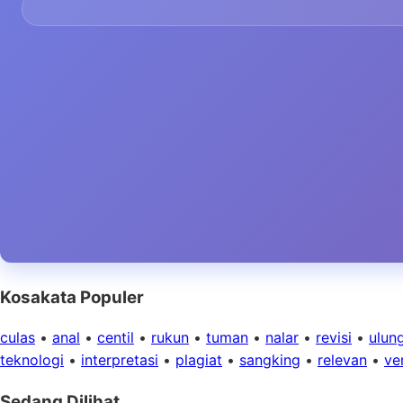
Kosakata Populer
culas
•
anal
•
centil
•
rukun
•
tuman
•
nalar
•
revisi
•
ulun
teknologi
•
interpretasi
•
plagiat
•
sangking
•
relevan
•
ver
Sedang Dilihat