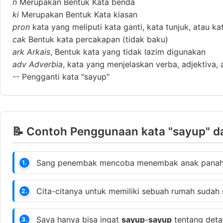
n
Merupakan Bentuk Kata benda
ki
Merupakan Bentuk Kata kiasan
pron
kata yang meliputi kata ganti, kata tunjuk, atau ka
cak
Bentuk kata percakapan (tidak baku)
ark
Arkais
, Bentuk kata yang tidak lazim digunakan
adv
Adverbia
, kata yang menjelaskan verba, adjektiva, 
--
Pengganti kata "sayup"
📝 Contoh Penggunaan kata "sayup" d
Sang penembak mencoba menembak anak panah
1.
Cita-citanya untuk memiliki sebuah rumah sudah
2.
Saya hanya bisa ingat
sayup
-
sayup
tentang detai
3.