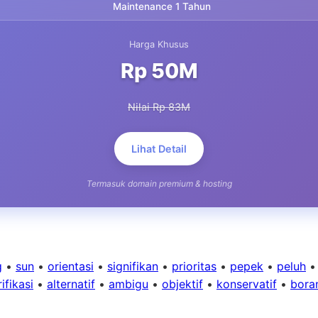
Maintenance 1 Tahun
Harga Khusus
Rp 50M
Nilai Rp 83M
Lihat Detail
Termasuk domain premium & hosting
g
•
sun
•
orientasi
•
signifikan
•
prioritas
•
pepek
•
peluh
ifikasi
•
alternatif
•
ambigu
•
objektif
•
konservatif
•
bora