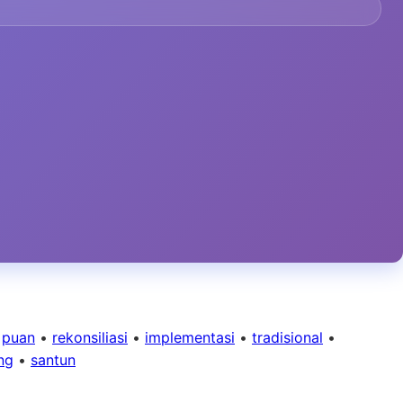
•
puan
•
rekonsiliasi
•
implementasi
•
tradisional
•
ng
•
santun