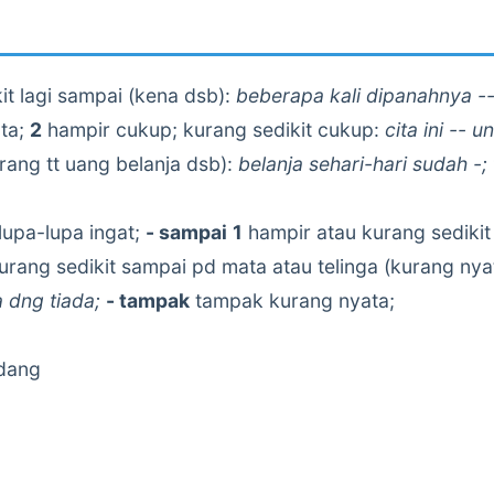
t lagi sampai (kena dsb):
beberapa kali dipanahnya -
ta;
2
hampir cukup; kurang sedikit cukup:
cita ini -- u
ang tt uang belanja dsb):
belanja sehari-hari sudah -;
 lupa-lupa ingat;
- sampai
1
hampir atau kurang sedikit
urang sedikit sampai pd mata atau telinga (kurang nya
 dng tiada;
- tampak
tampak kurang nyata;
dang