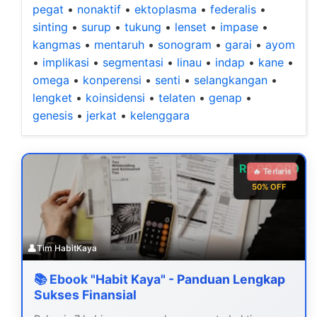
pegat
•
nonaktif
•
ektoplasma
•
federalis
•
sinting
•
surup
•
tukung
•
lenset
•
impase
•
kangmas
•
mentaruh
•
sonogram
•
garai
•
ayom
•
implikasi
•
segmentasi
•
linau
•
indap
•
kane
•
omega
•
konperensi
•
senti
•
selangkangan
•
lengket
•
koinsidensi
•
telaten
•
genap
•
genesis
•
jerkat
•
kelenggara
Rp 99.000
🔥 Terlaris
50% OFF
👤
Tim HabitKaya
📚 Ebook "Habit Kaya" - Panduan Lengkap
Sukses Finansial