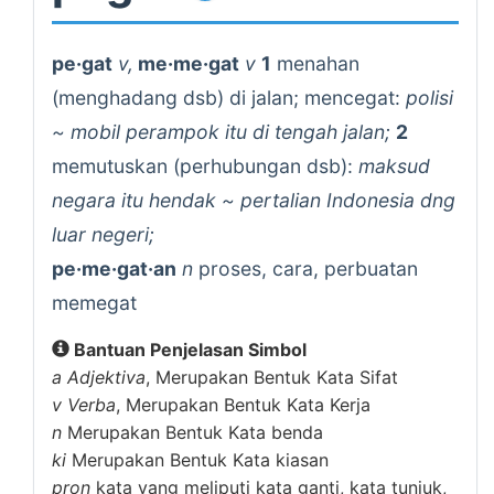
pe·gat
v,
me·me·gat
v
1
menahan
(menghadang dsb) di jalan; mencegat:
polisi
~ mobil perampok itu di tengah jalan;
2
memutuskan (perhubungan dsb):
maksud
negara itu hendak ~ pertalian Indonesia dng
luar negeri;
pe·me·gat·an
n
proses, cara, perbuatan
memegat
Bantuan Penjelasan Simbol
a
Adjektiva
, Merupakan Bentuk Kata Sifat
v
Verba
, Merupakan Bentuk Kata Kerja
n
Merupakan Bentuk Kata benda
ki
Merupakan Bentuk Kata kiasan
pron
kata yang meliputi kata ganti, kata tunjuk,