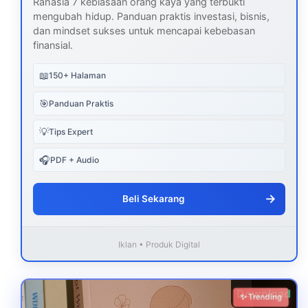
Rahasia 7 kebiasaan orang kaya yang terbukti
mengubah hidup. Panduan praktis investasi, bisnis,
dan mindset sukses untuk mencapai kebebasan
finansial.
📖
150+ Halaman
🎯
Panduan Praktis
💡
Tips Expert
🎧
PDF + Audio
→
Beli Sekarang
Iklan • Produk Digital
Download
✨ Trending