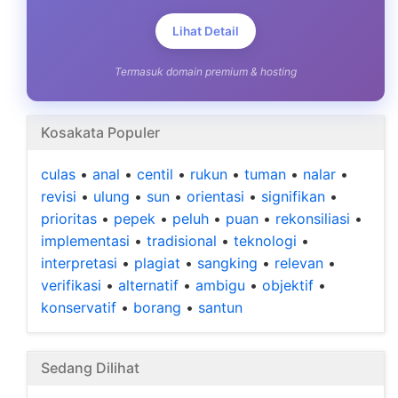
Lihat Detail
Termasuk domain premium & hosting
Kosakata Populer
culas
•
anal
•
centil
•
rukun
•
tuman
•
nalar
•
revisi
•
ulung
•
sun
•
orientasi
•
signifikan
•
prioritas
•
pepek
•
peluh
•
puan
•
rekonsiliasi
•
implementasi
•
tradisional
•
teknologi
•
interpretasi
•
plagiat
•
sangking
•
relevan
•
verifikasi
•
alternatif
•
ambigu
•
objektif
•
konservatif
•
borang
•
santun
Sedang Dilihat