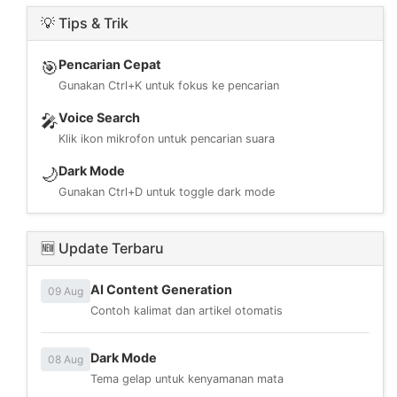
💡 Tips & Trik
Pencarian Cepat
🎯
Gunakan Ctrl+K untuk fokus ke pencarian
Voice Search
🎤
Klik ikon mikrofon untuk pencarian suara
Dark Mode
🌙
Gunakan Ctrl+D untuk toggle dark mode
🆕 Update Terbaru
AI Content Generation
09 Aug
Contoh kalimat dan artikel otomatis
Dark Mode
08 Aug
Tema gelap untuk kenyamanan mata