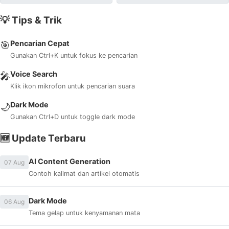
💡 Tips & Trik
Pencarian Cepat
🎯
Gunakan Ctrl+K untuk fokus ke pencarian
Voice Search
🎤
Klik ikon mikrofon untuk pencarian suara
Dark Mode
🌙
Gunakan Ctrl+D untuk toggle dark mode
🆕 Update Terbaru
AI Content Generation
07 Aug
Contoh kalimat dan artikel otomatis
Dark Mode
06 Aug
Tema gelap untuk kenyamanan mata