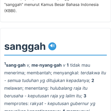
"sanggah" menurut Kamus Besar Bahasa Indonesia
(KBBI).
sanggah
🔊
1
sang·gah
v,
me·nyang·gah
v
1
tidak mau
menerima; membantah; menyangkal:
terdakwa itu
- semua tuduhan yg ditujukan kepadanya;
2
melawan; menentang:
hulubalang raja itu
berusaha - keputusan raja yg lalim itu;
3
memprotes:
rakyat - keputusan gubernur yg