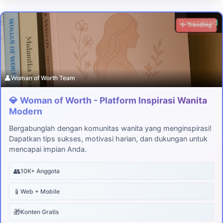
Download
✨ Trending
👤
Woman of Worth Team
💎 Woman of Worth - Platform Inspirasi Wanita
Modern
Bergabunglah dengan komunitas wanita yang menginspirasi!
Dapatkan tips sukses, motivasi harian, dan dukungan untuk
mencapai impian Anda.
👥
10K+ Anggota
📱
Web + Mobile
🎁
Konten Gratis