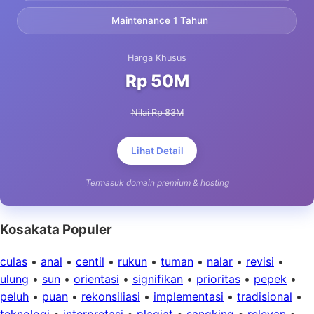
Maintenance 1 Tahun
Harga Khusus
Rp 50M
Nilai Rp 83M
Lihat Detail
Termasuk domain premium & hosting
Kosakata Populer
culas
•
anal
•
centil
•
rukun
•
tuman
•
nalar
•
revisi
•
ulung
•
sun
•
orientasi
•
signifikan
•
prioritas
•
pepek
•
peluh
•
puan
•
rekonsiliasi
•
implementasi
•
tradisional
•
teknologi
•
interpretasi
•
plagiat
•
sangking
•
relevan
•