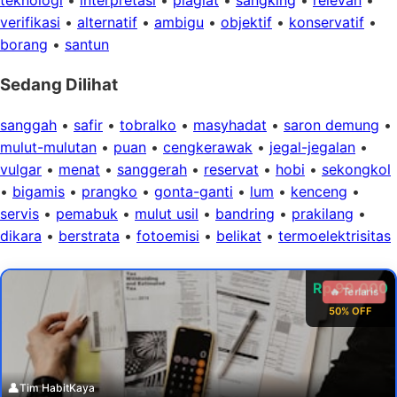
verifikasi
•
alternatif
•
ambigu
•
objektif
•
konservatif
•
borang
•
santun
Sedang Dilihat
sanggah
•
safir
•
tobralko
•
masyhadat
•
saron demung
•
mulut-mulutan
•
puan
•
cengkerawak
•
jegal-jegalan
•
vulgar
•
menat
•
sanggerah
•
reservat
•
hobi
•
sekongkol
•
bigamis
•
prangko
•
gonta-ganti
•
lum
•
kenceng
•
servis
•
pemabuk
•
mulut usil
•
bandring
•
prakilang
•
dikara
•
berstrata
•
fotoemisi
•
belikat
•
termoelektrisitas
Rp 99.000
🔥 Terlaris
50% OFF
👤
Tim HabitKaya