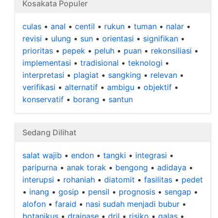
Kosakata Populer
culas
•
anal
•
centil
•
rukun
•
tuman
•
nalar
•
revisi
•
ulung
•
sun
•
orientasi
•
signifikan
•
prioritas
•
pepek
•
peluh
•
puan
•
rekonsiliasi
•
implementasi
•
tradisional
•
teknologi
•
interpretasi
•
plagiat
•
sangking
•
relevan
•
verifikasi
•
alternatif
•
ambigu
•
objektif
•
konservatif
•
borang
•
santun
Sedang Dilihat
salat wajib
•
endon
•
tangki
•
integrasi
•
paripurna
•
anak torak
•
bengong
•
adidaya
•
interupsi
•
rohaniah
•
diatomit
•
fasilitas
•
pedet
•
inang
•
gosip
•
pensil
•
prognosis
•
sengap
•
alofon
•
faraid
•
nasi sudah menjadi bubur
•
botanikus
•
drainase
•
dril
•
risiko
•
galas
•