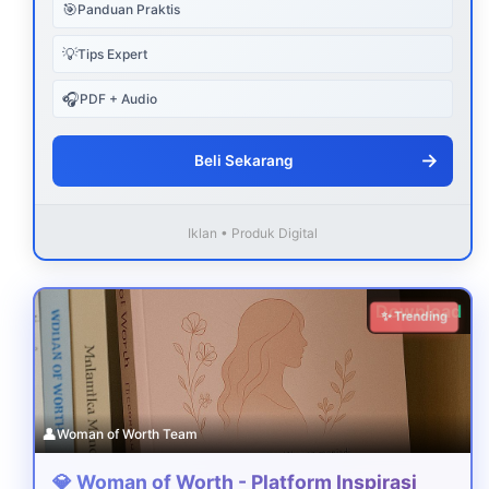
🎯
Panduan Praktis
💡
Tips Expert
🎧
PDF + Audio
→
Beli Sekarang
Iklan • Produk Digital
Download
✨ Trending
👤
Woman of Worth Team
💎 Woman of Worth - Platform Inspirasi