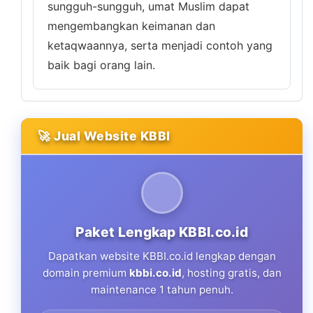
sungguh-sungguh, umat Muslim dapat
mengembangkan keimanan dan
ketaqwaannya, serta menjadi contoh yang
baik bagi orang lain.
🚀 Jual Website KBBI
Paket Lengkap KBBI.co.id
Dapatkan website KBBI.co.id lengkap dengan
domain premium
kbbi.co.id
, hosting gratis, dan
maintenance 1 tahun penuh.