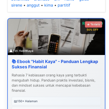
sirene
•
anggut
•
kima
•
partitif
Rp 99.000
🔥 Terlaris
50% OFF
👤
Tim HabitKaya
📚 Ebook "Habit Kaya" - Panduan Lengkap
Sukses Finansial
Rahasia 7 kebiasaan orang kaya yang terbukti
mengubah hidup. Panduan praktis investasi, bisnis,
dan mindset sukses untuk mencapai kebebasan
finansial.
📖
150+ Halaman