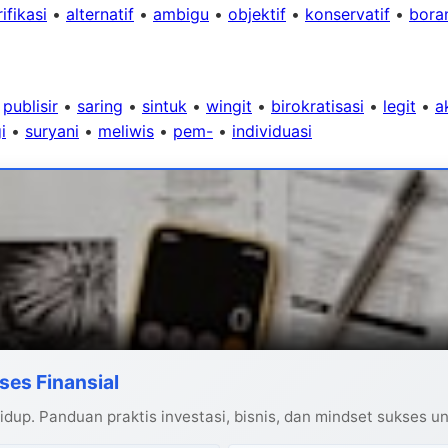
ifikasi
•
alternatif
•
ambigu
•
objektif
•
konservatif
•
bora
•
publisir
•
saring
•
sintuk
•
wingit
•
birokratisasi
•
legit
•
a
i
•
suryani
•
meliwis
•
pem-
•
individuasi
ses Finansial
dup. Panduan praktis investasi, bisnis, dan mindset sukses u