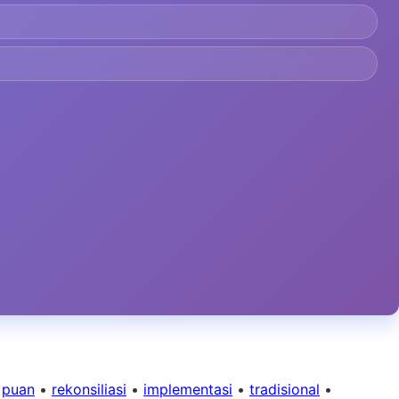
•
puan
•
rekonsiliasi
•
implementasi
•
tradisional
•