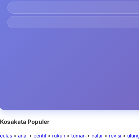
Kosakata Populer
culas
•
anal
•
centil
•
rukun
•
tuman
•
nalar
•
revisi
•
ulun