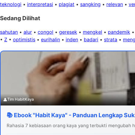
teknologi
•
interpretasi
•
plagiat
•
sangking
•
relevan
•
ver
Sedang Dilihat
sahutan
•
alur
•
congol
•
geresek
•
mengkel
•
pandemik
•
Z
•
optimistis
•
eurihalin
•
inden
•
badari
•
strata
•
meng
👤
Tim HabitKaya
📚 Ebook "Habit Kaya" - Panduan Lengkap Suk
Rahasia 7 kebiasaan orang kaya yang terbukti mengubah hi