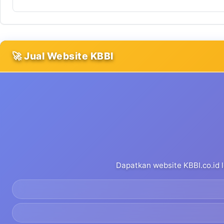
🚀 Jual Website KBBI
Dapatkan website KBBI.co.id