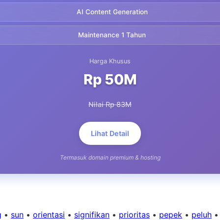
AI Content Generation
Maintenance 1 Tahun
Harga Khusus
Rp 50M
Nilai Rp 83M
Lihat Detail
Termasuk domain premium & hosting
g
•
sun
•
orientasi
•
signifikan
•
prioritas
•
pepek
•
peluh