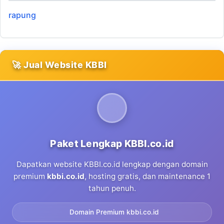
rapung
🚀 Jual Website KBBI
Paket Lengkap KBBI.co.id
Dapatkan website KBBI.co.id lengkap dengan domain
premium
kbbi.co.id
, hosting gratis, dan maintenance 1
tahun penuh.
Domain Premium kbbi.co.id