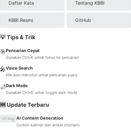
Daftar Kata
Tentang KBBI
KBBI Resmi
GitHub
💡 Tips & Trik
Pencarian Cepat
🎯
Gunakan Ctrl+K untuk fokus ke pencarian
Voice Search
🎤
Klik ikon mikrofon untuk pencarian suara
Dark Mode
🌙
Gunakan Ctrl+D untuk toggle dark mode
🆕 Update Terbaru
AI Content Generation
07 Aug
Contoh kalimat dan artikel otomatis