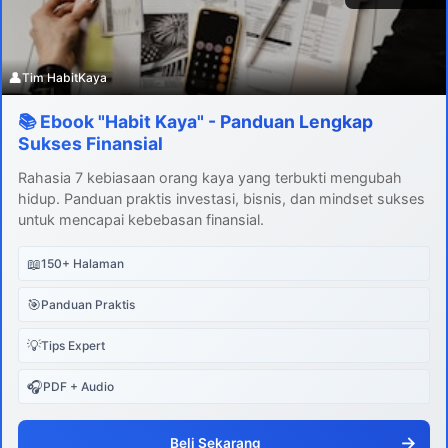
👤
Tim HabitKaya
📚 Ebook "Habit Kaya" - Panduan Lengkap
Sukses Finansial
Rahasia 7 kebiasaan orang kaya yang terbukti mengubah
hidup. Panduan praktis investasi, bisnis, dan mindset sukses
untuk mencapai kebebasan finansial.
📖
150+ Halaman
🎯
Panduan Praktis
💡
Tips Expert
🎧
PDF + Audio
→
Beli Sekarang