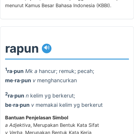
menurut Kamus Besar Bahasa Indonesia (KBBI).
rapun
🔊
1
ra·pun
Mk a
hancur; remuk; pecah;
me·ra·pun
v
menghancurkan
2
ra·pun
n
kelim yg berkerut;
be·ra·pun
v
memakai kelim yg berkerut
Bantuan Penjelasan Simbol
a
Adjektiva
, Merupakan Bentuk Kata Sifat
v
Verba
, Merupakan Bentuk Kata Kerja