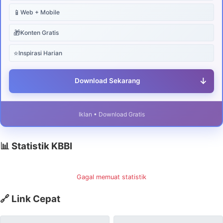
📱
Web + Mobile
🎁
Konten Gratis
⭐
Inspirasi Harian
↓
Download Sekarang
Iklan • Download Gratis
📊 Statistik KBBI
Gagal memuat statistik
🔗 Link Cepat