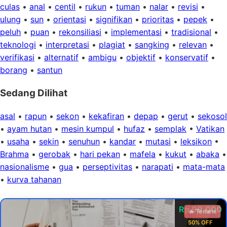
culas
•
anal
•
centil
•
rukun
•
tuman
•
nalar
•
revisi
•
ulung
•
sun
•
orientasi
•
signifikan
•
prioritas
•
pepek
•
peluh
•
puan
•
rekonsiliasi
•
implementasi
•
tradisional
•
teknologi
•
interpretasi
•
plagiat
•
sangking
•
relevan
•
verifikasi
•
alternatif
•
ambigu
•
objektif
•
konservatif
•
borang
•
santun
Sedang Dilihat
asal
•
rapun
•
sekon
•
kekafiran
•
depap
•
gerut
•
sekosol
•
ayam hutan
•
mesin kumpul
•
hufaz
•
semplak
•
Vatikan
•
usaha
•
sekin
•
senuhun
•
kandar
•
mutasi
•
leksikon
•
Brahma
•
gerobak
•
hari pekan
•
mafela
•
kukut
•
abaka
•
nasionalisme
•
gua
•
perseptivitas
•
narapati
•
mata-mata
•
kurva tahanan
Rp 99.000
🔥 Terlaris
50% OFF