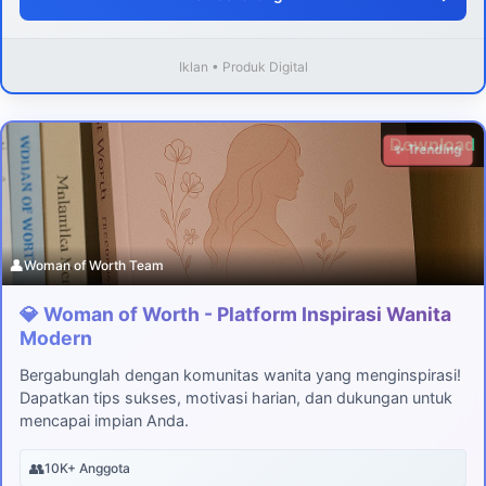
Iklan • Produk Digital
Download
✨ Trending
👤
Woman of Worth Team
💎 Woman of Worth - Platform Inspirasi Wanita
Modern
Bergabunglah dengan komunitas wanita yang menginspirasi!
Dapatkan tips sukses, motivasi harian, dan dukungan untuk
mencapai impian Anda.
👥
10K+ Anggota