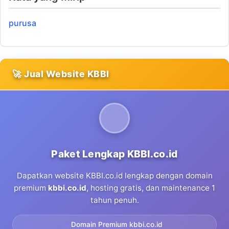
purusa
🚀 Jual Website KBBI
Paket Lengkap KBBI.co.id
Dapatkan website KBBI.co.id lengkap dengan domain
premium
kbbi.co.id
, hosting gratis, dan maintenance 1
tahun penuh.
Domain Premium kbbi.co.id