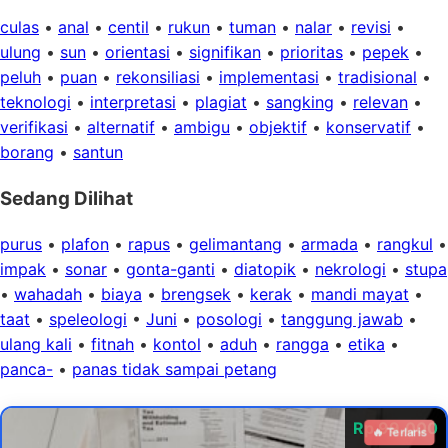
culas
•
anal
•
centil
•
rukun
•
tuman
•
nalar
•
revisi
•
ulung
•
sun
•
orientasi
•
signifikan
•
prioritas
•
pepek
•
peluh
•
puan
•
rekonsiliasi
•
implementasi
•
tradisional
•
teknologi
•
interpretasi
•
plagiat
•
sangking
•
relevan
•
verifikasi
•
alternatif
•
ambigu
•
objektif
•
konservatif
•
borang
•
santun
Sedang Dilihat
purus
•
plafon
•
rapus
•
gelimantang
•
armada
•
rangkul
•
impak
•
sonar
•
gonta-ganti
•
diatopik
•
nekrologi
•
stupa
•
wahadah
•
biaya
•
brengsek
•
kerak
•
mandi mayat
•
taat
•
speleologi
•
Juni
•
posologi
•
tanggung jawab
•
ulang kali
•
fitnah
•
kontol
•
aduh
•
rangga
•
etika
•
panca-
•
panas tidak sampai petang
Rp 99.000
🔥 Terlaris