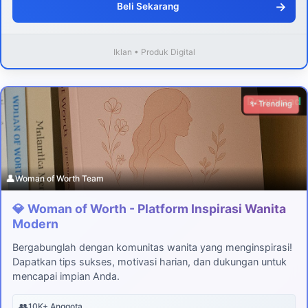
→
Beli Sekarang
Iklan • Produk Digital
Download
✨ Trending
👤
Woman of Worth Team
💎 Woman of Worth - Platform Inspirasi Wanita
Modern
Bergabunglah dengan komunitas wanita yang menginspirasi!
Dapatkan tips sukses, motivasi harian, dan dukungan untuk
mencapai impian Anda.
👥
10K+ Anggota