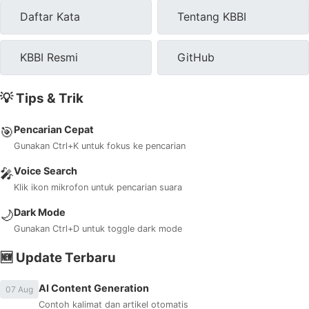
Daftar Kata
Tentang KBBI
KBBI Resmi
GitHub
💡 Tips & Trik
Pencarian Cepat
🎯
Gunakan Ctrl+K untuk fokus ke pencarian
Voice Search
🎤
Klik ikon mikrofon untuk pencarian suara
Dark Mode
🌙
Gunakan Ctrl+D untuk toggle dark mode
🆕 Update Terbaru
AI Content Generation
07 Aug
Contoh kalimat dan artikel otomatis