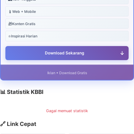
📱
Web + Mobile
🎁
Konten Gratis
⭐
Inspirasi Harian
↓
Download Sekarang
Iklan • Download Gratis
📊 Statistik KBBI
Gagal memuat statistik
🔗 Link Cepat