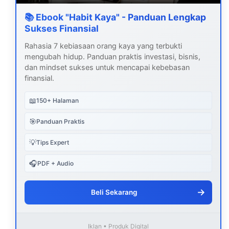
📚 Ebook "Habit Kaya" - Panduan Lengkap
Sukses Finansial
Rahasia 7 kebiasaan orang kaya yang terbukti
mengubah hidup. Panduan praktis investasi, bisnis,
dan mindset sukses untuk mencapai kebebasan
finansial.
📖
150+ Halaman
🎯
Panduan Praktis
💡
Tips Expert
🎧
PDF + Audio
→
Beli Sekarang
Iklan • Produk Digital