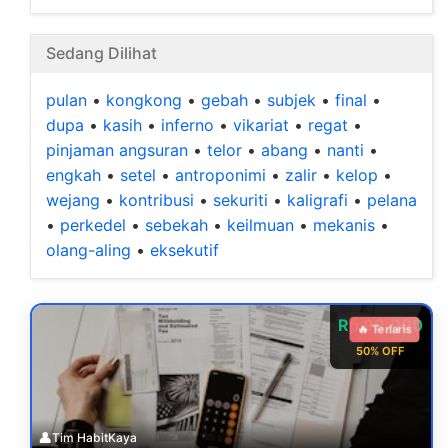
Sedang Dilihat
pulan
•
kongkong
•
gebah
•
subjek
•
final
•
dupa
•
kasih
•
inferno
•
vikariat
•
regat
•
pinjaman angsuran
•
telor
•
abang
•
nanti
•
engkah
•
setel
•
antroponimi
•
zalir
•
kelop
•
wejang
•
kontribusi
•
sekuriti
•
kaligrafi
•
pelana
•
perkedel
•
sebekah
•
keilmuan
•
mekanis
•
olang-aling
•
eksekutif
Rp 99.000
🔥 Terlaris
50% OFF
👤
Tim HabitKaya