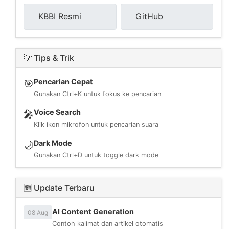
KBBI Resmi
GitHub
💡 Tips & Trik
Pencarian Cepat
🎯
Gunakan Ctrl+K untuk fokus ke pencarian
Voice Search
🎤
Klik ikon mikrofon untuk pencarian suara
Dark Mode
🌙
Gunakan Ctrl+D untuk toggle dark mode
🆕 Update Terbaru
AI Content Generation
08 Aug
Contoh kalimat dan artikel otomatis