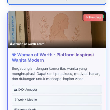
Download
✨ Trending
👤
Woman of Worth Team
💎 Woman of Worth - Platform Inspirasi
Wanita Modern
Bergabunglah dengan komunitas wanita yang
menginspirasi! Dapatkan tips sukses, motivasi harian,
dan dukungan untuk mencapai impian Anda.
👥
10K+ Anggota
📱
Web + Mobile
🎁
Konten Gratis