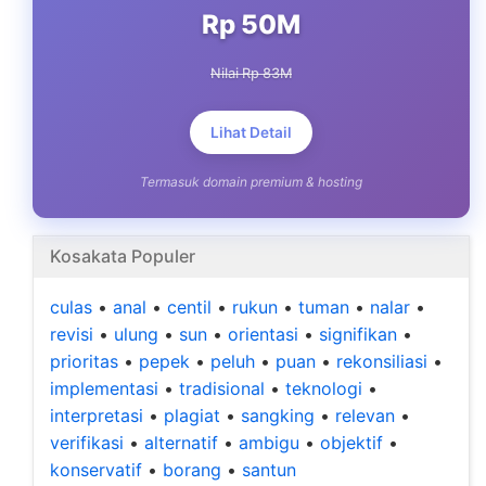
Rp 50M
Nilai Rp 83M
Lihat Detail
Termasuk domain premium & hosting
Kosakata Populer
culas
•
anal
•
centil
•
rukun
•
tuman
•
nalar
•
revisi
•
ulung
•
sun
•
orientasi
•
signifikan
•
prioritas
•
pepek
•
peluh
•
puan
•
rekonsiliasi
•
implementasi
•
tradisional
•
teknologi
•
interpretasi
•
plagiat
•
sangking
•
relevan
•
verifikasi
•
alternatif
•
ambigu
•
objektif
•
konservatif
•
borang
•
santun