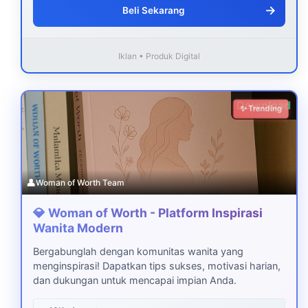
→
Beli Sekarang
Iklan • Produk Digital
Download
✨ Trending
👤
Woman of Worth Team
💎 Woman of Worth - Platform Inspirasi
Wanita Modern
Bergabunglah dengan komunitas wanita yang
menginspirasi! Dapatkan tips sukses, motivasi harian,
dan dukungan untuk mencapai impian Anda.