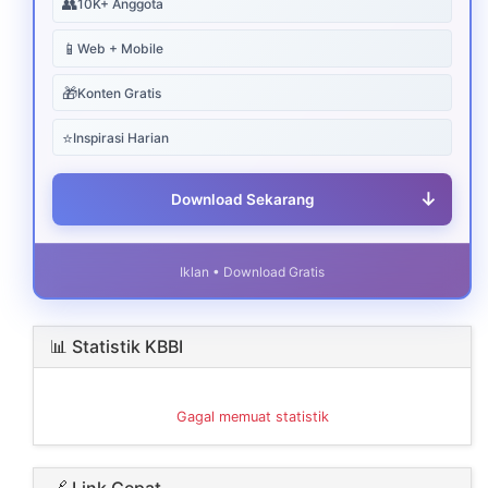
👥
10K+ Anggota
📱
Web + Mobile
🎁
Konten Gratis
⭐
Inspirasi Harian
↓
Download Sekarang
Iklan • Download Gratis
📊 Statistik KBBI
Gagal memuat statistik
🔗 Link Cepat