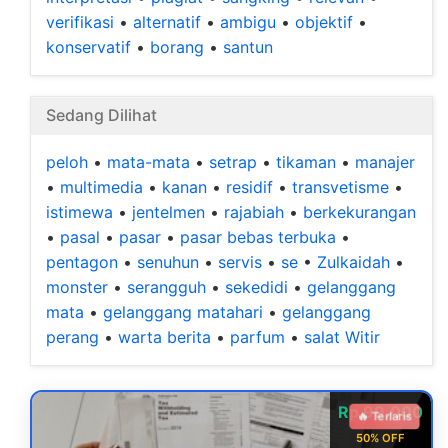
verifikasi
•
alternatif
•
ambigu
•
objektif
•
konservatif
•
borang
•
santun
Sedang Dilihat
peloh
•
mata-mata
•
setrap
•
tikaman
•
manajer
•
multimedia
•
kanan
•
residif
•
transvetisme
•
istimewa
•
jentelmen
•
rajabiah
•
berkekurangan
•
pasal
•
pasar
•
pasar bebas terbuka
•
pentagon
•
senuhun
•
servis
•
se
•
Zulkaidah
•
monster
•
serangguh
•
sekedidi
•
gelanggang
mata
•
gelanggang matahari
•
gelanggang
perang
•
warta berita
•
parfum
•
salat Witir
Rp 99.000
🔥 Terlaris
50% OFF