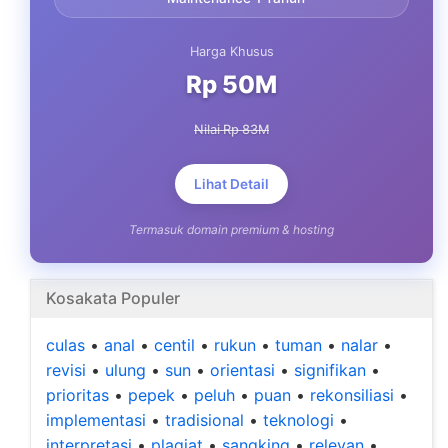
Harga Khusus
Rp 50M
Nilai Rp 83M
Lihat Detail
Termasuk domain premium & hosting
Kosakata Populer
culas
•
anal
•
centil
•
rukun
•
tuman
•
nalar
•
revisi
•
ulung
•
sun
•
orientasi
•
signifikan
•
prioritas
•
pepek
•
peluh
•
puan
•
rekonsiliasi
•
implementasi
•
tradisional
•
teknologi
•
interpretasi
•
plagiat
•
sangking
•
relevan
•