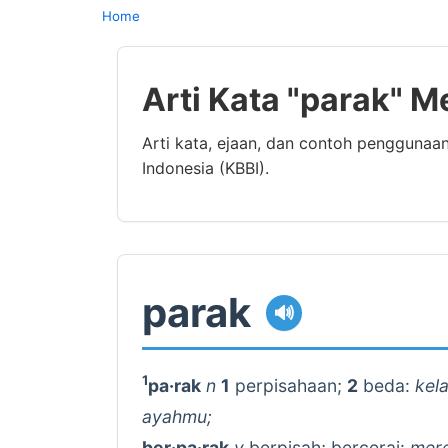
Home
Arti Kata "parak" M
Arti kata, ejaan, dan contoh penggunaa
Indonesia (KBBI).
parak
🔊
1
pa·rak
n
1
perpisahaan;
2
beda:
kel
ayahmu;
ber·pa·rak
v
berpisah; bercerai:
mere