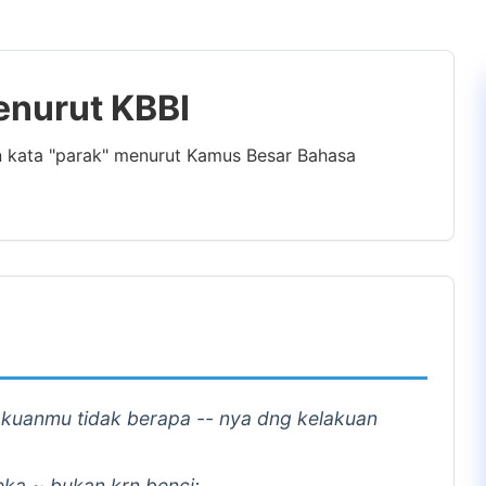
enurut KBBI
n kata "parak" menurut Kamus Besar Bahasa
akuanmu tidak berapa -- nya dng kelakuan
ka ~ bukan krn benci;