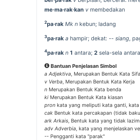
me·ma·rak·kan
v
membedakan
2
pa·rak
Mk n
kebun; ladang
3
pa·rak
a
hampir; dekat: --
siang
, pa
4
pa·rak
n
1
antara;
2
sela-sela antar
Bantuan Penjelasan Simbol
a
Adjektiva
, Merupakan Bentuk Kata Sif
v
Verba
, Merupakan Bentuk Kata Kerja
n
Merupakan Bentuk Kata benda
ki
Merupakan Bentuk Kata kiasan
pron
kata yang meliputi kata ganti, kata
cak
Bentuk kata percakapan (tidak baku
ark
Arkais
, Bentuk kata yang tidak lazi
adv
Adverbia
, kata yang menjelaskan ver
--
Pengganti kata "parak"