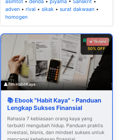
asimtot
•
denda
•
piyama
•
Sanskrit
•
adven
•
rival
•
sikak
•
surat dakwaan
•
homogen
Rp 99.000
🔥 Terlaris
50% OFF
👤
Tim HabitKaya
📚 Ebook "Habit Kaya" - Panduan
Lengkap Sukses Finansial
Rahasia 7 kebiasaan orang kaya yang
terbukti mengubah hidup. Panduan praktis
investasi, bisnis, dan mindset sukses untuk
mencapai kebebasan finansial.