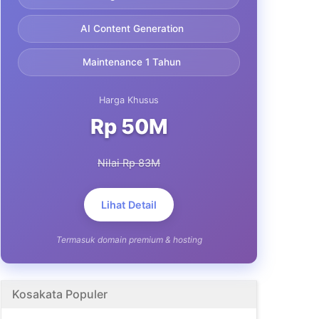
AI Content Generation
Maintenance 1 Tahun
Harga Khusus
Rp 50M
Nilai Rp 83M
Lihat Detail
Termasuk domain premium & hosting
Kosakata Populer