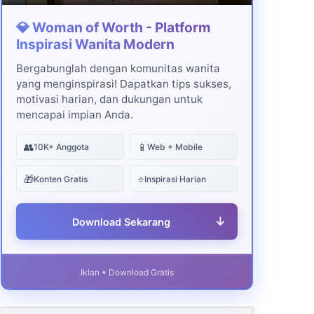
💎 Woman of Worth - Platform
Inspirasi Wanita Modern
Bergabunglah dengan komunitas wanita
yang menginspirasi! Dapatkan tips sukses,
motivasi harian, dan dukungan untuk
mencapai impian Anda.
👥
📱
10K+ Anggota
Web + Mobile
🎁
⭐
Konten Gratis
Inspirasi Harian
↓
Download Sekarang
Iklan • Download Gratis