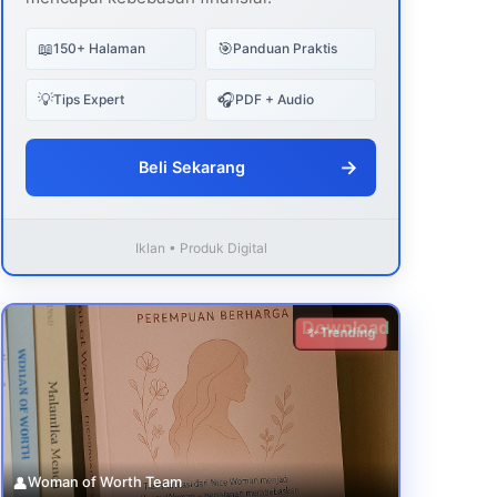
📖
🎯
150+ Halaman
Panduan Praktis
💡
🎧
Tips Expert
PDF + Audio
→
Beli Sekarang
Iklan • Produk Digital
Download
✨ Trending
👤
Woman of Worth Team