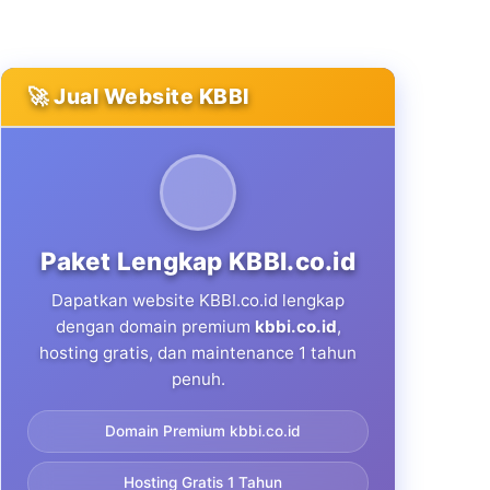
🚀 Jual Website KBBI
Paket Lengkap KBBI.co.id
Dapatkan website KBBI.co.id lengkap
dengan domain premium
kbbi.co.id
,
hosting gratis, dan maintenance 1 tahun
penuh.
Domain Premium kbbi.co.id
Hosting Gratis 1 Tahun