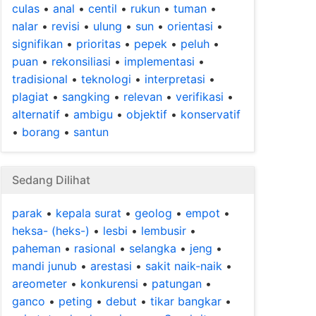
culas
•
anal
•
centil
•
rukun
•
tuman
•
nalar
•
revisi
•
ulung
•
sun
•
orientasi
•
signifikan
•
prioritas
•
pepek
•
peluh
•
puan
•
rekonsiliasi
•
implementasi
•
tradisional
•
teknologi
•
interpretasi
•
plagiat
•
sangking
•
relevan
•
verifikasi
•
alternatif
•
ambigu
•
objektif
•
konservatif
•
borang
•
santun
Sedang Dilihat
parak
•
kepala surat
•
geolog
•
empot
•
heksa- (heks-)
•
lesbi
•
lembusir
•
paheman
•
rasional
•
selangka
•
jeng
•
mandi junub
•
arestasi
•
sakit naik-naik
•
areometer
•
konkurensi
•
patungan
•
ganco
•
peting
•
debut
•
tikar bangkar
•