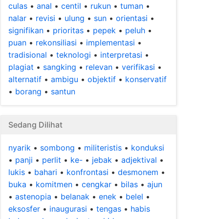
culas
•
anal
•
centil
•
rukun
•
tuman
•
nalar
•
revisi
•
ulung
•
sun
•
orientasi
•
signifikan
•
prioritas
•
pepek
•
peluh
•
puan
•
rekonsiliasi
•
implementasi
•
tradisional
•
teknologi
•
interpretasi
•
plagiat
•
sangking
•
relevan
•
verifikasi
•
alternatif
•
ambigu
•
objektif
•
konservatif
•
borang
•
santun
Sedang Dilihat
nyarik
•
sombong
•
militeristis
•
konduksi
•
panji
•
perlit
•
ke-
•
jebak
•
adjektival
•
lukis
•
bahari
•
konfrontasi
•
desmonem
•
buka
•
komitmen
•
cengkar
•
bilas
•
ajun
•
astenopia
•
belanak
•
enek
•
belel
•
eksosfer
•
inaugurasi
•
tengas
•
habis