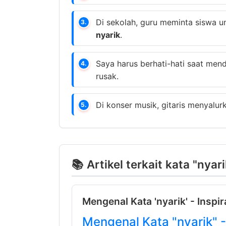
Di sekolah, guru meminta siswa 
3.
nyarik
.
Saya harus berhati-hati saat men
4.
rusak.
Di konser musik, gitaris menyalu
5.
📚 Artikel terkait kata "nyari
Mengenal Kata 'nyarik' - Inspir
Mengenal Kata "nyarik" 