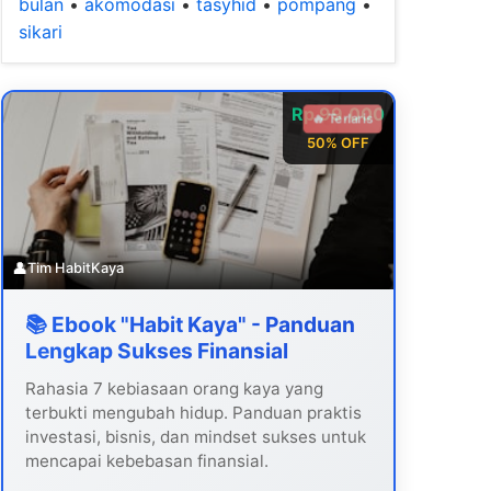
bulan
•
akomodasi
•
tasyhid
•
pompang
•
sikari
Rp 99.000
🔥 Terlaris
50% OFF
👤
Tim HabitKaya
📚 Ebook "Habit Kaya" - Panduan
Lengkap Sukses Finansial
Rahasia 7 kebiasaan orang kaya yang
terbukti mengubah hidup. Panduan praktis
investasi, bisnis, dan mindset sukses untuk
mencapai kebebasan finansial.