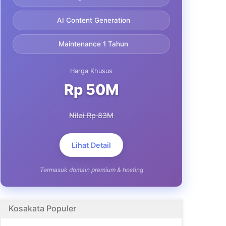
AI Content Generation
Maintenance 1 Tahun
Harga Khusus
Rp 50M
Nilai Rp 83M
Lihat Detail
Termasuk domain premium & hosting
Kosakata Populer