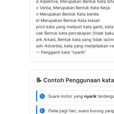
a
Adjektiva
, Merupakan Bentuk Kata Sif
v
Verba
, Merupakan Bentuk Kata Kerja
n
Merupakan Bentuk Kata benda
ki
Merupakan Bentuk Kata kiasan
pron
kata yang meliputi kata ganti, kata
cak
Bentuk kata percakapan (tidak baku
ark
Arkais
, Bentuk kata yang tidak lazi
adv
Adverbia
, kata yang menjelaskan ver
--
Pengganti kata "nyarik"
📝 Contoh Penggunaan kata 
Suara motor yang
nyarik
terdengar
1.
Pada pagi hari, suara burung yan
2.