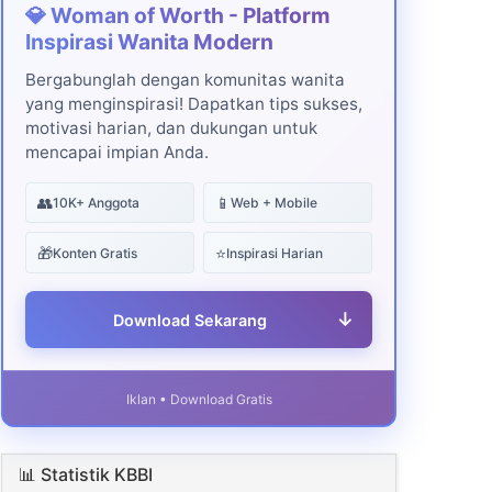
💎 Woman of Worth - Platform
Inspirasi Wanita Modern
Bergabunglah dengan komunitas wanita
yang menginspirasi! Dapatkan tips sukses,
motivasi harian, dan dukungan untuk
mencapai impian Anda.
👥
📱
10K+ Anggota
Web + Mobile
🎁
⭐
Konten Gratis
Inspirasi Harian
↓
Download Sekarang
Iklan • Download Gratis
📊 Statistik KBBI