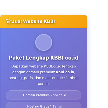
🚀 Jual Website KBBI
Paket Lengkap KBBI.co.id
Dapatkan website KBBI.co.id lengkap
dengan domain premium
kbbi.co.id
,
hosting gratis, dan maintenance 1 tahun
penuh.
Domain Premium kbbi.co.id
Hosting Gratis 1 Tahun