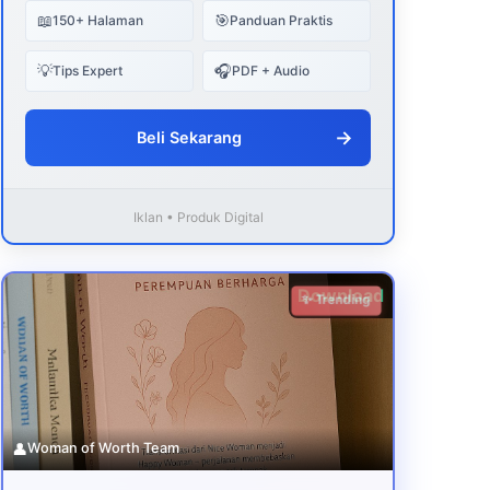
📖
🎯
150+ Halaman
Panduan Praktis
💡
🎧
Tips Expert
PDF + Audio
→
Beli Sekarang
Iklan • Produk Digital
Download
✨ Trending
👤
Woman of Worth Team