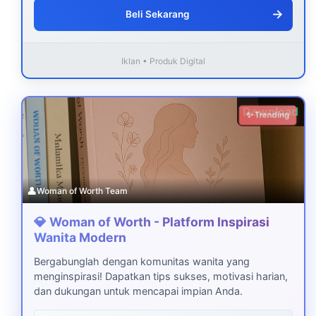
→
Beli Sekarang
Iklan • Produk Digital
Download
✨ Trending
👤
Woman of Worth Team
💎 Woman of Worth - Platform Inspirasi
Wanita Modern
Bergabunglah dengan komunitas wanita yang
menginspirasi! Dapatkan tips sukses, motivasi harian,
dan dukungan untuk mencapai impian Anda.