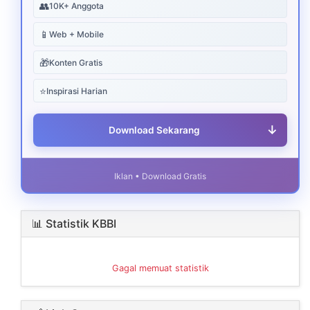
👥
10K+ Anggota
📱
Web + Mobile
🎁
Konten Gratis
⭐
Inspirasi Harian
↓
Download Sekarang
Iklan • Download Gratis
📊 Statistik KBBI
Gagal memuat statistik