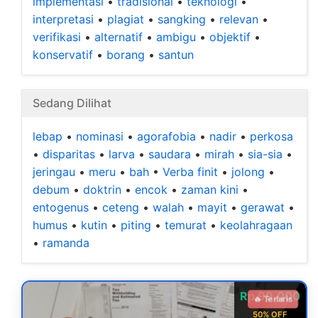
implementasi
•
tradisional
•
teknologi
•
interpretasi
•
plagiat
•
sangking
•
relevan
•
verifikasi
•
alternatif
•
ambigu
•
objektif
•
konservatif
•
borang
•
santun
Sedang Dilihat
lebap
•
nominasi
•
agorafobia
•
nadir
•
perkosa
•
disparitas
•
larva
•
saudara
•
mirah
•
sia-sia
•
jeringau
•
meru
•
bah
•
Verba finit
•
jolong
•
debum
•
doktrin
•
encok
•
zaman kini
•
entogenus
•
ceteng
•
walah
•
mayit
•
gerawat
•
humus
•
kutin
•
piting
•
temurat
•
keolahragaan
•
ramanda
Rp 99.000
🔥 Terlaris
50% OFF