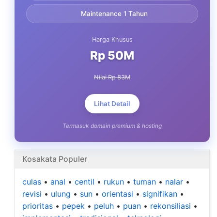
Maintenance 1 Tahun
Harga Khusus
Rp 50M
Nilai Rp 83M
Lihat Detail
Termasuk domain premium & hosting
Kosakata Populer
culas
•
anal
•
centil
•
rukun
•
tuman
•
nalar
•
revisi
•
ulung
•
sun
•
orientasi
•
signifikan
•
prioritas
•
pepek
•
peluh
•
puan
•
rekonsiliasi
•