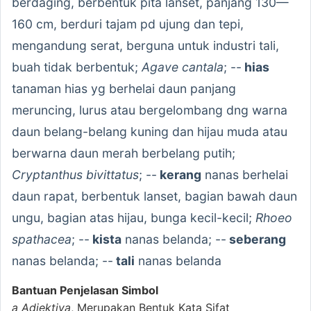
berdaging, berbentuk pita lanset, panjang 130—
160 cm, berduri tajam pd ujung dan tepi,
mengandung serat, berguna untuk industri tali,
buah tidak berbentuk;
Agave cantala
; --
hias
tanaman hias yg berhelai daun panjang
meruncing, lurus atau bergelombang dng warna
daun belang-belang kuning dan hijau muda atau
berwarna daun merah berbelang putih;
Cryptanthus bivittatus
; --
kerang
nanas berhelai
daun rapat, berbentuk lanset, bagian bawah daun
ungu, bagian atas hijau, bunga kecil-kecil;
Rhoeo
spathacea
; --
kista
nanas belanda; --
seberang
nanas belanda; --
tali
nanas belanda
Bantuan Penjelasan Simbol
a
Adjektiva
, Merupakan Bentuk Kata Sifat