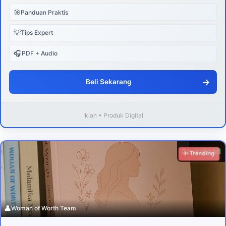
🎯
Panduan Praktis
💡
Tips Expert
🎧
PDF + Audio
→
Beli Sekarang
Iklan • Produk Digital
Download
✨ Trending
👤
Woman of Worth Team