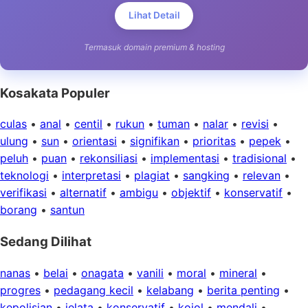
Lihat Detail
Termasuk domain premium & hosting
Kosakata Populer
culas
•
anal
•
centil
•
rukun
•
tuman
•
nalar
•
revisi
•
ulung
•
sun
•
orientasi
•
signifikan
•
prioritas
•
pepek
•
peluh
•
puan
•
rekonsiliasi
•
implementasi
•
tradisional
•
teknologi
•
interpretasi
•
plagiat
•
sangking
•
relevan
•
verifikasi
•
alternatif
•
ambigu
•
objektif
•
konservatif
•
borang
•
santun
Sedang Dilihat
nanas
•
belai
•
onagata
•
vanili
•
moral
•
mineral
•
progres
•
pedagang kecil
•
kelabang
•
berita penting
•
kepolisian
•
jelata
•
konservatif
•
kojol
•
mendali
•