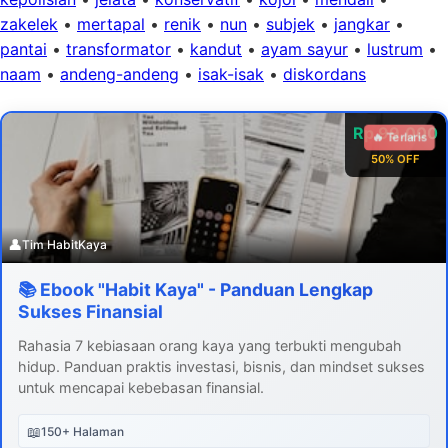
zakelek
•
mertapal
•
renik
•
nun
•
subjek
•
jangkar
•
pantai
•
transformator
•
kandut
•
ayam sayur
•
lustrum
•
naam
•
andeng-andeng
•
isak-isak
•
diskordans
Rp 99.000
🔥 Terlaris
50% OFF
👤
Tim HabitKaya
📚 Ebook "Habit Kaya" - Panduan Lengkap
Sukses Finansial
Rahasia 7 kebiasaan orang kaya yang terbukti mengubah
hidup. Panduan praktis investasi, bisnis, dan mindset sukses
untuk mencapai kebebasan finansial.
📖
150+ Halaman