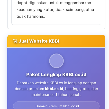
dapat digunakan untuk menggambarkan
keadaan yang kotor, tidak seimbang, atau
tidak harmonis.
🚀 Jual Website KBBI
Paket Lengkap KBBI.co.id
Dapatkan website KBBI.co.id lengkap dengan
domain premium
kbbi.co.id
, hosting gratis, dan
maintenance 1 tahun penuh.
Domain Premium kbbi.co.id