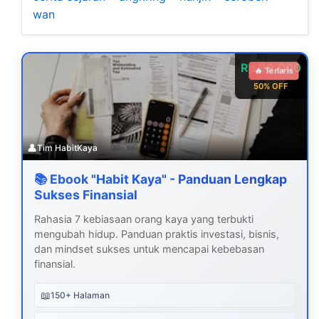
wan
Rp 99.000
🔥 Terlaris
50% OFF
👤
Tim HabitKaya
📚 Ebook "Habit Kaya" - Panduan Lengkap
Sukses Finansial
Rahasia 7 kebiasaan orang kaya yang terbukti
mengubah hidup. Panduan praktis investasi, bisnis,
dan mindset sukses untuk mencapai kebebasan
finansial.
📖
150+ Halaman