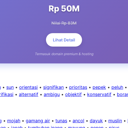
Rp 50M
Nilai Rp 83M
Lihat Detail
Termasuk domain premium & hosting
g
•
sun
•
orientasi
•
signifikan
•
prioritas
•
pepek
•
peluh
ifikasi
•
alternatif
•
ambigu
•
objektif
•
konservatif
•
bora
g
•
mojah
•
gamang air
•
tunas
•
ancol
•
dayuk
•
muslin
•
nan
•
janah
•
tumbuhan inang
•
mayung
•
nenen
•
pirus