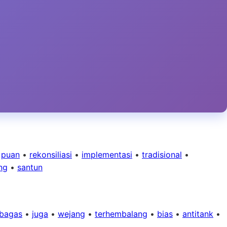
•
puan
•
rekonsiliasi
•
implementasi
•
tradisional
•
ng
•
santun
bagas
•
juga
•
wejang
•
terhembalang
•
bias
•
antitank
•