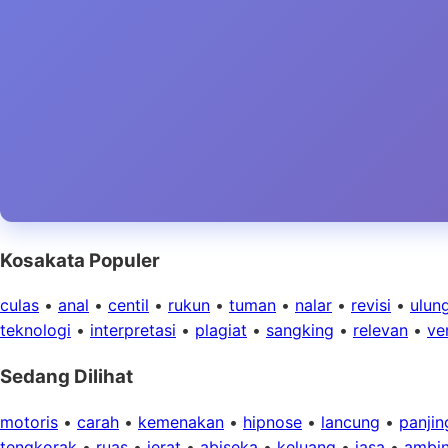
Kosakata Populer
culas
•
anal
•
centil
•
rukun
•
tuman
•
nalar
•
revisi
•
ulun
teknologi
•
interpretasi
•
plagiat
•
sangking
•
relevan
•
ver
Sedang Dilihat
motoris
•
carah
•
kemenakan
•
hipnose
•
lancung
•
panjin
tengkorak
•
ruas
•
jerat
•
abiseka
•
keluang
•
jasa
•
ambi