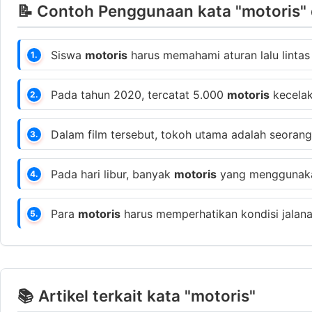
📝 Contoh Penggunaan kata "motoris" 
Siswa
motoris
harus memahami aturan lalu lintas
1.
Pada tahun 2020, tercatat 5.000
motoris
kecelaka
2.
Dalam film tersebut, tokoh utama adalah seoran
3.
Pada hari libur, banyak
motoris
yang menggunakan
4.
Para
motoris
harus memperhatikan kondisi jalana
5.
📚 Artikel terkait kata "motoris"