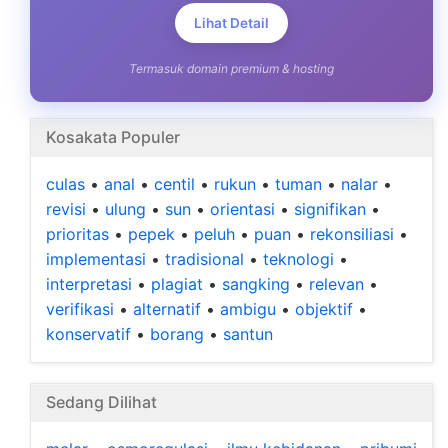
Lihat Detail
Termasuk domain premium & hosting
Kosakata Populer
culas
•
anal
•
centil
•
rukun
•
tuman
•
nalar
•
revisi
•
ulung
•
sun
•
orientasi
•
signifikan
•
prioritas
•
pepek
•
peluh
•
puan
•
rekonsiliasi
•
implementasi
•
tradisional
•
teknologi
•
interpretasi
•
plagiat
•
sangking
•
relevan
•
verifikasi
•
alternatif
•
ambigu
•
objektif
•
konservatif
•
borang
•
santun
Sedang Dilihat