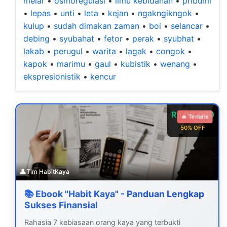
melar
•
osmoregulasi
•
ilmu kebidanan
•
pribumi
•
lepas
•
unti
•
leta
•
kejan
•
ngakngikngok
•
kulup
•
sudah dimakan zaman
•
boi
•
selancar
•
debing
•
syubahat
•
fetor
•
perak
•
syubhat
•
lakab
•
perugul
•
warita
•
lagak
•
congok
•
kapok
•
marimu
•
gaul
•
kubistik
•
wenang
•
ekspresionistik
•
kencur
Rp 99.000
🔥 Terlaris
50% OFF
👤
Tim HabitKaya
📚 Ebook "Habit Kaya" - Panduan Lengkap
Sukses Finansial
Rahasia 7 kebiasaan orang kaya yang terbukti