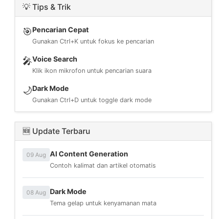
💡 Tips & Trik
Pencarian Cepat
🎯
Gunakan Ctrl+K untuk fokus ke pencarian
Voice Search
🎤
Klik ikon mikrofon untuk pencarian suara
Dark Mode
🌙
Gunakan Ctrl+D untuk toggle dark mode
🆕 Update Terbaru
AI Content Generation
09 Aug
Contoh kalimat dan artikel otomatis
Dark Mode
08 Aug
Tema gelap untuk kenyamanan mata