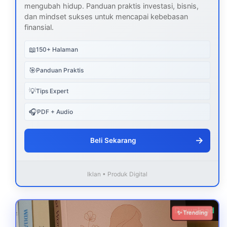
mengubah hidup. Panduan praktis investasi, bisnis,
dan mindset sukses untuk mencapai kebebasan
finansial.
📖
150+ Halaman
🎯
Panduan Praktis
💡
Tips Expert
🎧
PDF + Audio
→
Beli Sekarang
Iklan • Produk Digital
Download
✨ Trending