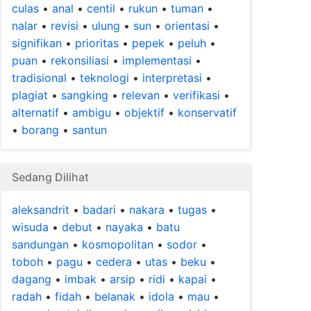
culas
•
anal
•
centil
•
rukun
•
tuman
•
nalar
•
revisi
•
ulung
•
sun
•
orientasi
•
signifikan
•
prioritas
•
pepek
•
peluh
•
puan
•
rekonsiliasi
•
implementasi
•
tradisional
•
teknologi
•
interpretasi
•
plagiat
•
sangking
•
relevan
•
verifikasi
•
alternatif
•
ambigu
•
objektif
•
konservatif
•
borang
•
santun
Sedang Dilihat
aleksandrit
•
badari
•
nakara
•
tugas
•
wisuda
•
debut
•
nayaka
•
batu
sandungan
•
kosmopolitan
•
sodor
•
toboh
•
pagu
•
cedera
•
utas
•
beku
•
dagang
•
imbak
•
arsip
•
ridi
•
kapai
•
radah
•
fidah
•
belanak
•
idola
•
mau
•