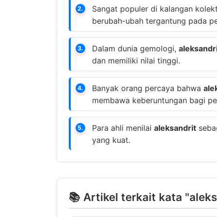
Sangat populer di kalangan kolek
2.
berubah-ubah tergantung pada p
Dalam dunia gemologi,
aleksandr
3.
dan memiliki nilai tinggi.
Banyak orang percaya bahwa
ale
4.
membawa keberuntungan bagi pem
Para ahli menilai
aleksandrit
sebag
5.
yang kuat.
📚 Artikel terkait kata "alek