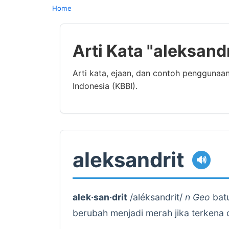
Home
Arti Kata "aleksand
Arti kata, ejaan, dan contoh penggunaa
Indonesia (KBBI).
aleksandrit
🔊
alek·san·drit
/aléksandrit/
n Geo
batu
berubah menjadi merah jika terkena