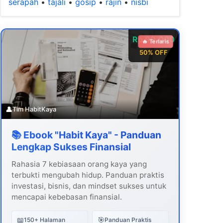
serapah
•
tajali
•
gosip
•
rajin
•
nisbi
Rp 99.000
🔥 Terlaris
50% OFF
👤
Tim HabitKaya
📚 Ebook "Habit Kaya" - Panduan
Lengkap Sukses Finansial
Rahasia 7 kebiasaan orang kaya yang
terbukti mengubah hidup. Panduan praktis
investasi, bisnis, dan mindset sukses untuk
mencapai kebebasan finansial.
📖
🎯
150+ Halaman
Panduan Praktis