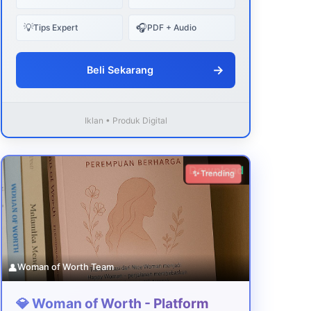
💡
🎧
Tips Expert
PDF + Audio
→
Beli Sekarang
Iklan • Produk Digital
Download
✨ Trending
👤
Woman of Worth Team
💎 Woman of Worth - Platform