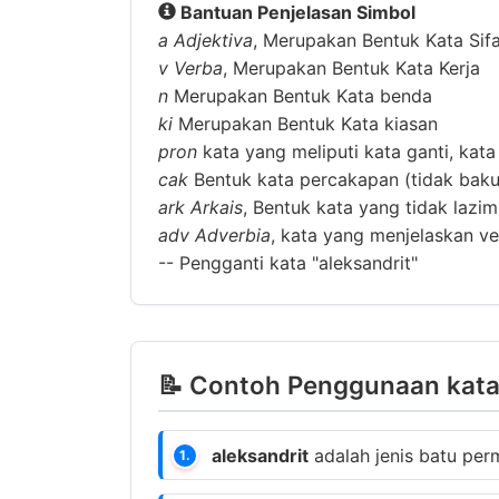
Bantuan Penjelasan Simbol
a
Adjektiva
, Merupakan Bentuk Kata Sif
v
Verba
, Merupakan Bentuk Kata Kerja
n
Merupakan Bentuk Kata benda
ki
Merupakan Bentuk Kata kiasan
pron
kata yang meliputi kata ganti, kata
cak
Bentuk kata percakapan (tidak baku
ark
Arkais
, Bentuk kata yang tidak lazi
adv
Adverbia
, kata yang menjelaskan ver
--
Pengganti kata "aleksandrit"
📝 Contoh Penggunaan kata 
aleksandrit
adalah jenis batu perm
1.