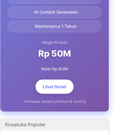
AI Content Generation
Maintenance 1 Tahun
Harga Khusus
Rp 50M
Nilai Rp 83M
Lihat Detail
Termasuk domain premium & hosting
Kosakata Populer