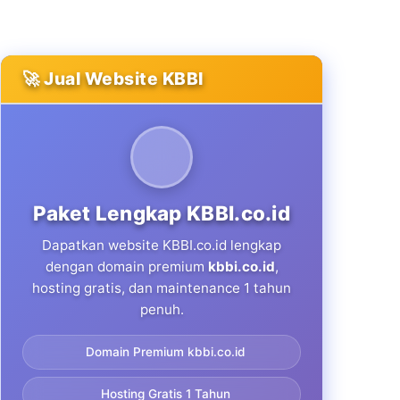
🚀 Jual Website KBBI
Paket Lengkap KBBI.co.id
Dapatkan website KBBI.co.id lengkap
dengan domain premium
kbbi.co.id
,
hosting gratis, dan maintenance 1 tahun
penuh.
Domain Premium kbbi.co.id
Hosting Gratis 1 Tahun