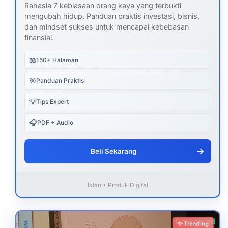
Rahasia 7 kebiasaan orang kaya yang terbukti
mengubah hidup. Panduan praktis investasi, bisnis,
dan mindset sukses untuk mencapai kebebasan
finansial.
📖
150+ Halaman
🎯
Panduan Praktis
💡
Tips Expert
🎧
PDF + Audio
→
Beli Sekarang
Iklan • Produk Digital
Download
✨ Trending