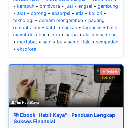
•
kampuh
•
omnivora
•
jual
•
engsel
•
gembung
•
alot
•
corong
•
absorpsi
•
etis
•
kolibri
•
teknologi
•
demam mengambuh
•
padang
rumput alam
•
katiti
•
suuzan
•
tarpaulin
•
balik
mayat di kubur
•
fora
•
harpa
•
alalia
•
sambau
•
martabat
•
sapi
•
bu
•
sambil lalu
•
sempadan
•
eksofora
Rp 99.000
🔥 Terlaris
50% OFF
👤
Tim HabitKaya
📚 Ebook "Habit Kaya" - Panduan Lengkap
Sukses Finansial