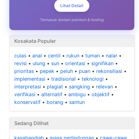
Lihat Detail
Termasuk domain premium & hosting
Kosakata Populer
culas
•
anal
•
centil
•
rukun
•
tuman
•
nalar
•
revisi
•
ulung
•
sun
•
orientasi
•
signifikan
•
prioritas
•
pepek
•
peluh
•
puan
•
rekonsiliasi
•
implementasi
•
tradisional
•
teknologi
•
interpretasi
•
plagiat
•
sangking
•
relevan
•
verifikasi
•
alternatif
•
ambigu
•
objektif
•
konservatif
•
borang
•
santun
Sedang Dilihat
kasabandiah
•
masa perlindungan
•
cawe-cawe