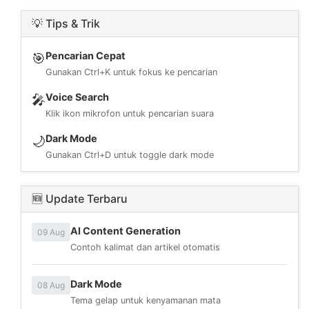
💡 Tips & Trik
Pencarian Cepat
🎯
Gunakan Ctrl+K untuk fokus ke pencarian
Voice Search
🎤
Klik ikon mikrofon untuk pencarian suara
Dark Mode
🌙
Gunakan Ctrl+D untuk toggle dark mode
🆕 Update Terbaru
AI Content Generation
09 Aug
Contoh kalimat dan artikel otomatis
Dark Mode
08 Aug
Tema gelap untuk kenyamanan mata