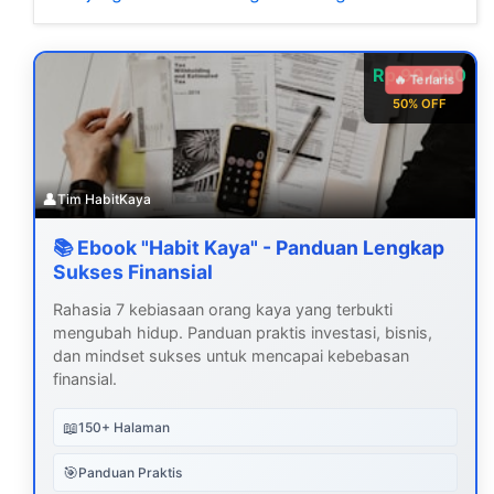
Rp 99.000
🔥 Terlaris
50% OFF
👤
Tim HabitKaya
📚 Ebook "Habit Kaya" - Panduan Lengkap
Sukses Finansial
Rahasia 7 kebiasaan orang kaya yang terbukti
mengubah hidup. Panduan praktis investasi, bisnis,
dan mindset sukses untuk mencapai kebebasan
finansial.
📖
150+ Halaman
🎯
Panduan Praktis