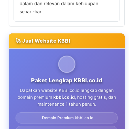
dalam dan relevan dalam kehidupan
sehari-hari.
🚀 Jual Website KBBI
Paket Lengkap KBBI.co.id
Dapatkan website KBBI.co.id lengkap dengan
domain premium
kbbi.co.id
, hosting gratis, dan
maintenance 1 tahun penuh.
Domain Premium kbbi.co.id