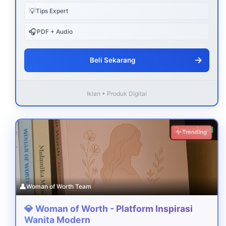
💡
Tips Expert
🎧
PDF + Audio
→
Beli Sekarang
Iklan • Produk Digital
Download
✨ Trending
👤
Woman of Worth Team
💎 Woman of Worth - Platform Inspirasi
Wanita Modern