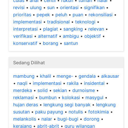
culas
•
anal
•
centil
•
rukun
•
tuman
•
nalar
•
revisi
•
ulung
•
sun
•
orientasi
•
signifikan
•
prioritas
•
pepek
•
peluh
•
puan
•
rekonsiliasi
•
implementasi
•
tradisional
•
teknologi
•
interpretasi
•
plagiat
•
sangking
•
relevan
•
verifikasi
•
alternatif
•
ambigu
•
objektif
•
konservatif
•
borang
•
santun
Sedang Dilihat
mambung
•
khalil
•
menge-
•
gendala
•
alkausar
•
naqli
•
implementasi
•
rakila
•
insidental
•
merdeka
•
solid
•
sekian
•
durnoisme
•
reklamasi
•
bumbun
•
kolokasi
•
masygul
•
hujan deras
•
lengkung segi banyak
•
lengkung
susutan
•
paku payung
•
notulis
•
fotokimia
•
melankolis
•
nalar
•
bugi-bugi
•
dorong
•
kerajang
•
abrit-abrit
•
guru wilangan