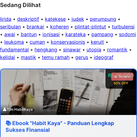
Sedang Dilihat
lirida
•
deskriptif
•
katekese
•
judek
•
perumpung
•
seribulan
•
brankar
•
koheren
•
plintat-plintut
•
turbulensi
•
awai
•
bantun
•
ionisasi
•
karateka
•
pampang
•
sodomi
•
leukoma
•
cuman
•
konservasionis
•
keruit
•
fundamental
•
hengkang
•
sinawar
•
utopia
•
romantik
•
kelidai
•
mastik
•
temu ramah
•
gerus
•
ideograf
Rp 99.000
🔥 Terlaris
50% OFF
👤
Tim HabitKaya
📚 Ebook "Habit Kaya" - Panduan Lengkap
Sukses Finansial