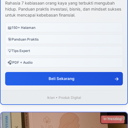
Rahasia 7 kebiasaan orang kaya yang terbukti mengubah
hidup. Panduan praktis investasi, bisnis, dan mindset sukses
untuk mencapai kebebasan finansial.
📖
150+ Halaman
🎯
Panduan Praktis
💡
Tips Expert
🎧
PDF + Audio
→
Beli Sekarang
Iklan • Produk Digital
Download
✨ Trending