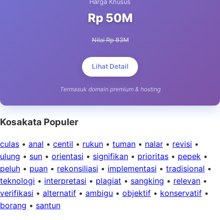
Harga Khusus
Rp 50M
Nilai Rp 83M
Lihat Detail
Termasuk domain premium & hosting
Kosakata Populer
culas
•
anal
•
centil
•
rukun
•
tuman
•
nalar
•
revisi
•
ulung
•
sun
•
orientasi
•
signifikan
•
prioritas
•
pepek
•
peluh
•
puan
•
rekonsiliasi
•
implementasi
•
tradisional
•
teknologi
•
interpretasi
•
plagiat
•
sangking
•
relevan
•
verifikasi
•
alternatif
•
ambigu
•
objektif
•
konservatif
•
borang
•
santun