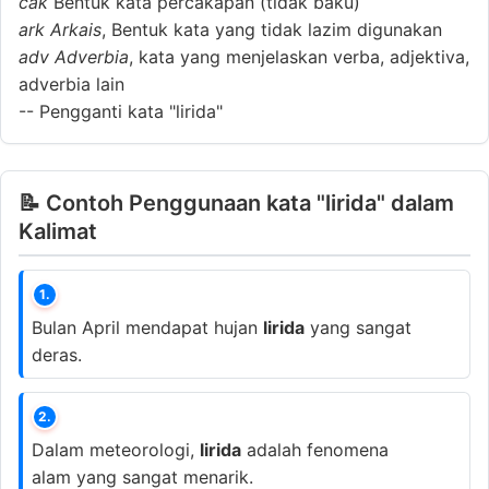
cak
Bentuk kata percakapan (tidak baku)
ark
Arkais
, Bentuk kata yang tidak lazim digunakan
adv
Adverbia
, kata yang menjelaskan verba, adjektiva,
adverbia lain
--
Pengganti kata "lirida"
📝 Contoh Penggunaan kata "lirida" dalam
Kalimat
1.
Bulan April mendapat hujan
lirida
yang sangat
deras.
2.
Dalam meteorologi,
lirida
adalah fenomena
alam yang sangat menarik.