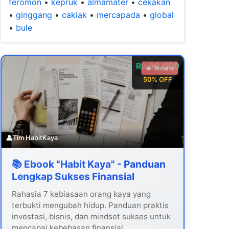
feromon
•
kepruk
•
almamater
•
cekakan
•
ginggang
•
cakiak
•
mercapada
•
global
•
bule
Rp 99.000
🔥 Terlaris
50% OFF
👤
Tim HabitKaya
📚 Ebook "Habit Kaya" - Panduan
Lengkap Sukses Finansial
Rahasia 7 kebiasaan orang kaya yang
terbukti mengubah hidup. Panduan praktis
investasi, bisnis, dan mindset sukses untuk
mencapai kebebasan finansial.