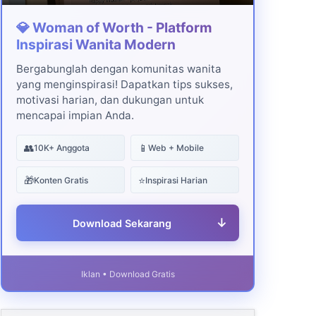
💎 Woman of Worth - Platform
Inspirasi Wanita Modern
Bergabunglah dengan komunitas wanita
yang menginspirasi! Dapatkan tips sukses,
motivasi harian, dan dukungan untuk
mencapai impian Anda.
👥
📱
10K+ Anggota
Web + Mobile
🎁
⭐
Konten Gratis
Inspirasi Harian
↓
Download Sekarang
Iklan • Download Gratis