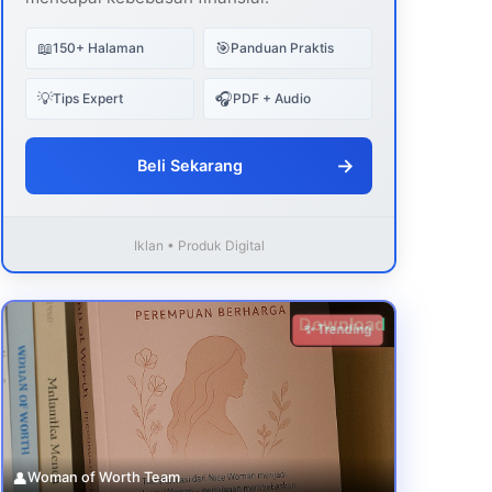
📖
🎯
150+ Halaman
Panduan Praktis
💡
🎧
Tips Expert
PDF + Audio
→
Beli Sekarang
Iklan • Produk Digital
Download
✨ Trending
👤
Woman of Worth Team