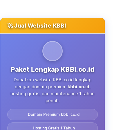
🚀 Jual Website KBBI
Paket Lengkap KBBI.co.id
Dapatkan website KBBI.co.id lengkap
dengan domain premium
kbbi.co.id
,
hosting gratis, dan maintenance 1 tahun
penuh.
Domain Premium kbbi.co.id
Hosting Gratis 1 Tahun