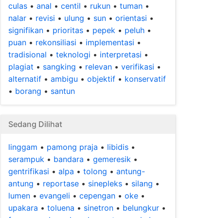
culas
•
anal
•
centil
•
rukun
•
tuman
•
nalar
•
revisi
•
ulung
•
sun
•
orientasi
•
signifikan
•
prioritas
•
pepek
•
peluh
•
puan
•
rekonsiliasi
•
implementasi
•
tradisional
•
teknologi
•
interpretasi
•
plagiat
•
sangking
•
relevan
•
verifikasi
•
alternatif
•
ambigu
•
objektif
•
konservatif
•
borang
•
santun
Sedang Dilihat
linggam
•
pamong praja
•
libidis
•
serampuk
•
bandara
•
gemeresik
•
gentrifikasi
•
alpa
•
tolong
•
antung-
antung
•
reportase
•
sinepleks
•
silang
•
lumen
•
evangeli
•
cepengan
•
oke
•
upakara
•
toluena
•
sinetron
•
belungkur
•