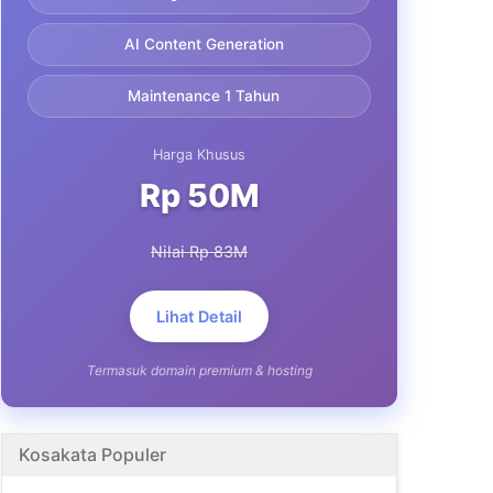
AI Content Generation
Maintenance 1 Tahun
Harga Khusus
Rp 50M
Nilai Rp 83M
Lihat Detail
Termasuk domain premium & hosting
Kosakata Populer