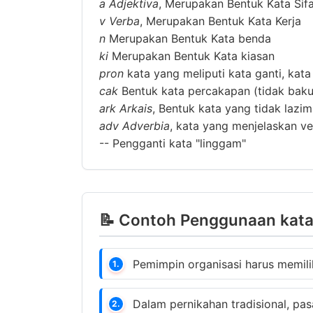
a
Adjektiva
, Merupakan Bentuk Kata Sif
v
Verba
, Merupakan Bentuk Kata Kerja
n
Merupakan Bentuk Kata benda
ki
Merupakan Bentuk Kata kiasan
pron
kata yang meliputi kata ganti, kata
cak
Bentuk kata percakapan (tidak baku
ark
Arkais
, Bentuk kata yang tidak lazi
adv
Adverbia
, kata yang menjelaskan ver
--
Pengganti kata "linggam"
📝 Contoh Penggunaan kata
Pemimpin organisasi harus memili
1.
Dalam pernikahan tradisional, pas
2.