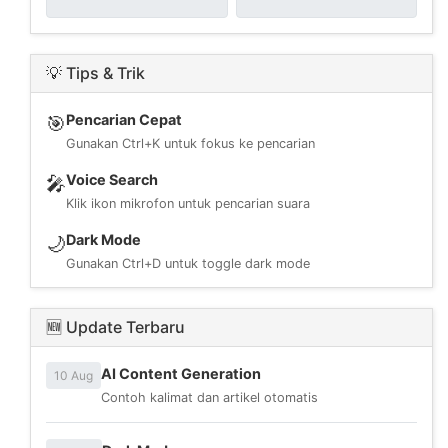
💡 Tips & Trik
Pencarian Cepat
🎯
Gunakan Ctrl+K untuk fokus ke pencarian
Voice Search
🎤
Klik ikon mikrofon untuk pencarian suara
Dark Mode
🌙
Gunakan Ctrl+D untuk toggle dark mode
🆕 Update Terbaru
AI Content Generation
10 Aug
Contoh kalimat dan artikel otomatis