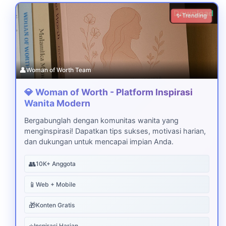
Download
✨ Trending
👤
Woman of Worth Team
💎 Woman of Worth - Platform Inspirasi
Wanita Modern
Bergabunglah dengan komunitas wanita yang
menginspirasi! Dapatkan tips sukses, motivasi harian,
dan dukungan untuk mencapai impian Anda.
👥
10K+ Anggota
📱
Web + Mobile
🎁
Konten Gratis
⭐
Inspirasi Harian