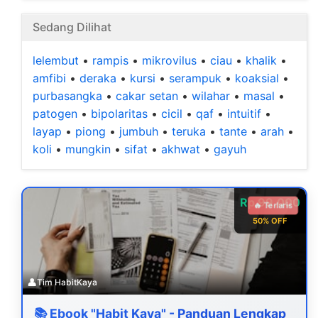
Sedang Dilihat
lelembut
•
rampis
•
mikrovilus
•
ciau
•
khalik
•
amfibi
•
deraka
•
kursi
•
serampuk
•
koaksial
•
purbasangka
•
cakar setan
•
wilahar
•
masal
•
patogen
•
bipolaritas
•
cicil
•
qaf
•
intuitif
•
layap
•
piong
•
jumbuh
•
teruka
•
tante
•
arah
•
koli
•
mungkin
•
sifat
•
akhwat
•
gayuh
Rp 99.000
🔥 Terlaris
50% OFF
👤
Tim HabitKaya
📚 Ebook "Habit Kaya" - Panduan Lengkap