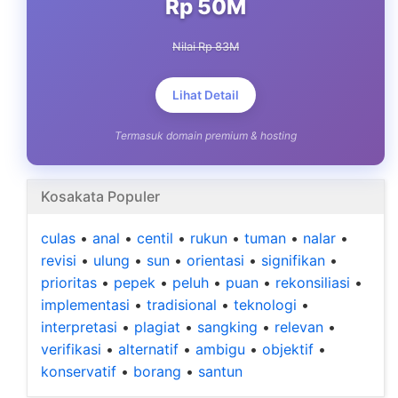
Rp 50M
Nilai Rp 83M
Lihat Detail
Termasuk domain premium & hosting
Kosakata Populer
culas
•
anal
•
centil
•
rukun
•
tuman
•
nalar
•
revisi
•
ulung
•
sun
•
orientasi
•
signifikan
•
prioritas
•
pepek
•
peluh
•
puan
•
rekonsiliasi
•
implementasi
•
tradisional
•
teknologi
•
interpretasi
•
plagiat
•
sangking
•
relevan
•
verifikasi
•
alternatif
•
ambigu
•
objektif
•
konservatif
•
borang
•
santun