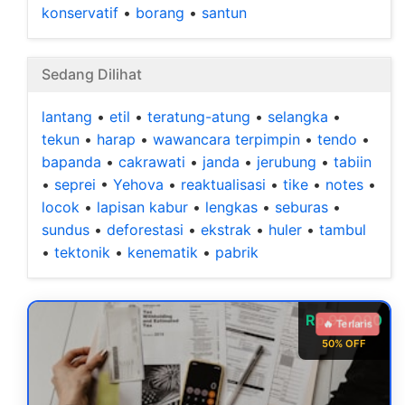
konservatif
•
borang
•
santun
Sedang Dilihat
lantang
•
etil
•
teratung-atung
•
selangka
•
tekun
•
harap
•
wawancara terpimpin
•
tendo
•
bapanda
•
cakrawati
•
janda
•
jerubung
•
tabiin
•
seprei
•
Yehova
•
reaktualisasi
•
tike
•
notes
•
locok
•
lapisan kabur
•
lengkas
•
seburas
•
sundus
•
deforestasi
•
ekstrak
•
huler
•
tambul
•
tektonik
•
kenematik
•
pabrik
Rp 99.000
🔥 Terlaris
50% OFF