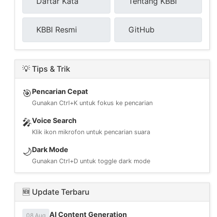
Daftar Kata
Tentang KBBI
KBBI Resmi
GitHub
💡 Tips & Trik
Pencarian Cepat
🎯
Gunakan Ctrl+K untuk fokus ke pencarian
Voice Search
🎤
Klik ikon mikrofon untuk pencarian suara
Dark Mode
🌙
Gunakan Ctrl+D untuk toggle dark mode
🆕 Update Terbaru
AI Content Generation
08 Aug