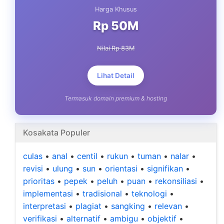
Harga Khusus
Rp 50M
Nilai Rp 83M
Lihat Detail
Termasuk domain premium & hosting
Kosakata Populer
culas
•
anal
•
centil
•
rukun
•
tuman
•
nalar
•
revisi
•
ulung
•
sun
•
orientasi
•
signifikan
•
prioritas
•
pepek
•
peluh
•
puan
•
rekonsiliasi
•
implementasi
•
tradisional
•
teknologi
•
interpretasi
•
plagiat
•
sangking
•
relevan
•
verifikasi
•
alternatif
•
ambigu
•
objektif
•