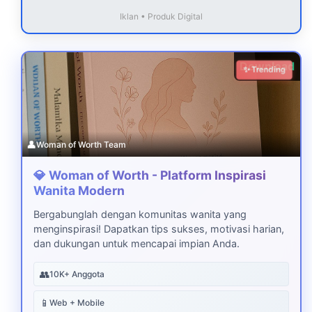
Iklan • Produk Digital
Download
✨ Trending
👤
Woman of Worth Team
💎 Woman of Worth - Platform Inspirasi
Wanita Modern
Bergabunglah dengan komunitas wanita yang
menginspirasi! Dapatkan tips sukses, motivasi harian,
dan dukungan untuk mencapai impian Anda.
👥
10K+ Anggota
📱
Web + Mobile