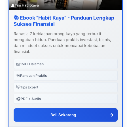
👤
Tim HabitKaya
📚 Ebook "Habit Kaya" - Panduan Lengkap
Sukses Finansial
Rahasia 7 kebiasaan orang kaya yang terbukti
mengubah hidup. Panduan praktis investasi, bisnis,
dan mindset sukses untuk mencapai kebebasan
finansial.
📖
150+ Halaman
🎯
Panduan Praktis
💡
Tips Expert
🎧
PDF + Audio
→
Beli Sekarang