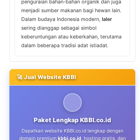
penguraian bahan-bahan organik dan juga
menjadi sumber makanan bagi hewan lain.
Dalam budaya Indonesia modern,
laler
sering dianggap sebagai simbol
keberuntungan atau keberkahan, terutama
dalam beberapa tradisi adat istiadat.
🚀 Jual Website KBBI
Paket Lengkap KBBI.co.id
Dapatkan website KBBI.co.id lengkap dengan
domain premium
kbbi.co.id
, hosting gratis, dan