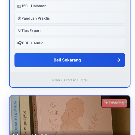
📖
150+ Halaman
🎯
Panduan Praktis
💡
Tips Expert
🎧
PDF + Audio
→
Beli Sekarang
Iklan • Produk Digital
Download
✨ Trending