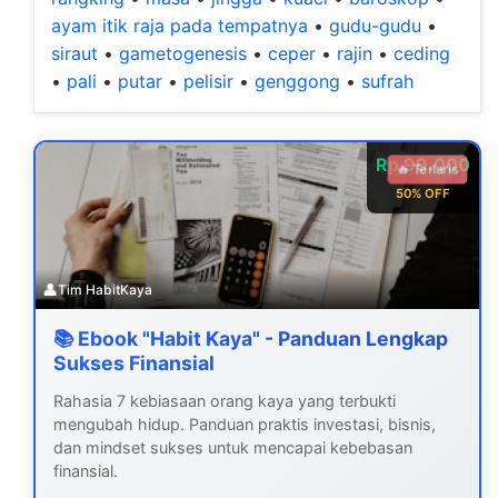
ayam itik raja pada tempatnya
•
gudu-gudu
•
siraut
•
gametogenesis
•
ceper
•
rajin
•
ceding
•
pali
•
putar
•
pelisir
•
genggong
•
sufrah
Rp 99.000
🔥 Terlaris
50% OFF
👤
Tim HabitKaya
📚 Ebook "Habit Kaya" - Panduan Lengkap
Sukses Finansial
Rahasia 7 kebiasaan orang kaya yang terbukti
mengubah hidup. Panduan praktis investasi, bisnis,
dan mindset sukses untuk mencapai kebebasan
finansial.