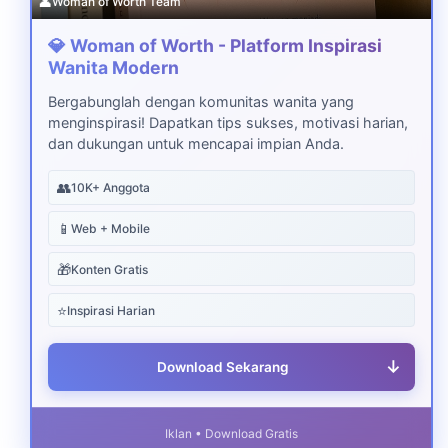
👤
Woman of Worth Team
💎 Woman of Worth - Platform Inspirasi
Wanita Modern
Bergabunglah dengan komunitas wanita yang
menginspirasi! Dapatkan tips sukses, motivasi harian,
dan dukungan untuk mencapai impian Anda.
👥
10K+ Anggota
📱
Web + Mobile
🎁
Konten Gratis
⭐
Inspirasi Harian
↓
Download Sekarang
Iklan • Download Gratis