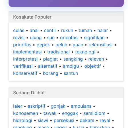
Kosakata Populer
culas
•
anal
•
centil
•
rukun
•
tuman
•
nalar
•
revisi
•
ulung
•
sun
•
orientasi
•
signifikan
•
prioritas
•
pepek
•
peluh
•
puan
•
rekonsiliasi
•
implementasi
•
tradisional
•
teknologi
•
interpretasi
•
plagiat
•
sangking
•
relevan
•
verifikasi
•
alternatif
•
ambigu
•
objektif
•
konservatif
•
borang
•
santun
Sedang Dilihat
laler
•
askriptif
•
gonjak
•
ambulans
•
konosemen
•
tawak
•
enggak
•
semiidiom
•
hidrologi
•
siswi
•
persekusi
•
dekam
•
reyal
•
rangking
•
masa
•
jingga
•
kuaci
•
baroskop
•