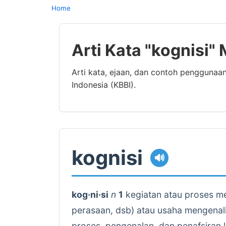
Home
Arti Kata "kognisi"
Arti kata, ejaan, dan contoh penggunaa
Indonesia (KBBI).
kognisi
🔊
kog·ni·si
n
1
kegiatan atau proses m
perasaan, dsb) atau usaha mengenali
proses, pengenalan, dan penafsiran 