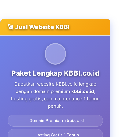
🚀 Jual Website KBBI
Paket Lengkap KBBI.co.id
Dapatkan website KBBI.co.id lengkap
dengan domain premium
kbbi.co.id
,
hosting gratis, dan maintenance 1 tahun
penuh.
Domain Premium kbbi.co.id
Hosting Gratis 1 Tahun