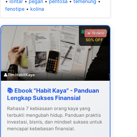
•
lontar
•
pegan
•
pentosa
•
temenung
•
fenotipe
•
kolina
Rp 99.000
🔥 Terlaris
50% OFF
👤
Tim HabitKaya
📚 Ebook "Habit Kaya" - Panduan
Lengkap Sukses Finansial
Rahasia 7 kebiasaan orang kaya yang
terbukti mengubah hidup. Panduan praktis
investasi, bisnis, dan mindset sukses untuk
mencapai kebebasan finansial.