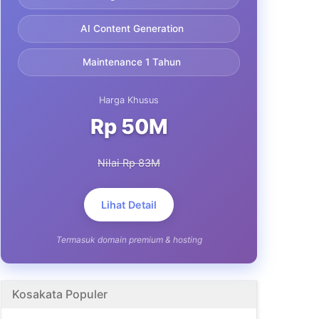
AI Content Generation
Maintenance 1 Tahun
Harga Khusus
Rp 50M
Nilai Rp 83M
Lihat Detail
Termasuk domain premium & hosting
Kosakata Populer