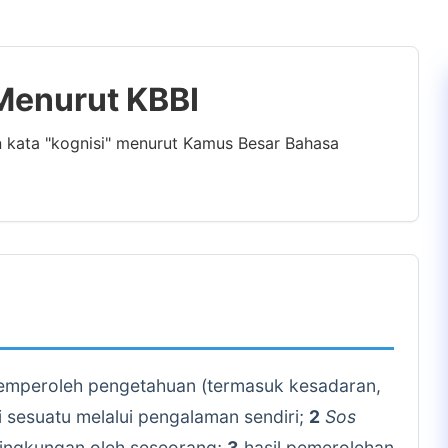
 Menurut KBBI
n kata "kognisi" menurut Kamus Besar Bahasa
emperoleh pengetahuan (termasuk kesadaran,
 sesuatu melalui pengalaman sendiri;
2
Sos
lingkungan oleh seseorang;
3
hasil pemerolehan