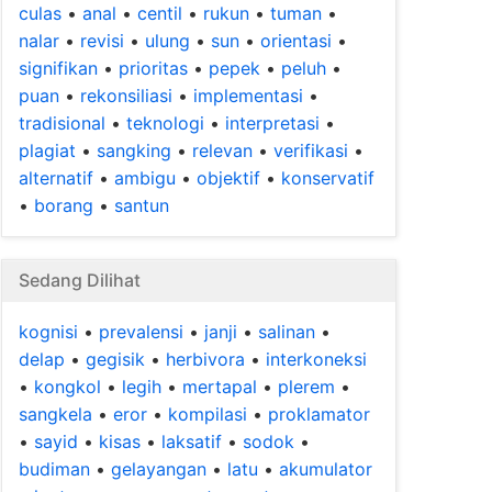
culas
•
anal
•
centil
•
rukun
•
tuman
•
nalar
•
revisi
•
ulung
•
sun
•
orientasi
•
signifikan
•
prioritas
•
pepek
•
peluh
•
puan
•
rekonsiliasi
•
implementasi
•
tradisional
•
teknologi
•
interpretasi
•
plagiat
•
sangking
•
relevan
•
verifikasi
•
alternatif
•
ambigu
•
objektif
•
konservatif
•
borang
•
santun
Sedang Dilihat
kognisi
•
prevalensi
•
janji
•
salinan
•
delap
•
gegisik
•
herbivora
•
interkoneksi
•
kongkol
•
legih
•
mertapal
•
plerem
•
sangkela
•
eror
•
kompilasi
•
proklamator
•
sayid
•
kisas
•
laksatif
•
sodok
•
budiman
•
gelayangan
•
latu
•
akumulator