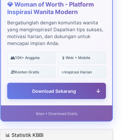
💎 Woman of Worth - Platform
Inspirasi Wanita Modern
Bergabunglah dengan komunitas wanita
yang menginspirasi! Dapatkan tips sukses,
motivasi harian, dan dukungan untuk
mencapai impian Anda.
👥
📱
10K+ Anggota
Web + Mobile
🎁
⭐
Konten Gratis
Inspirasi Harian
↓
Download Sekarang
Iklan • Download Gratis
📊 Statistik KBBI