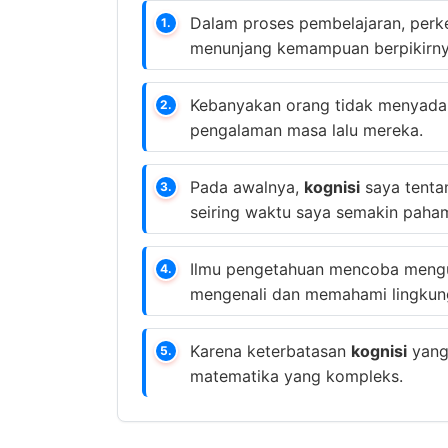
Dalam proses pembelajaran, pe
1.
menunjang kemampuan berpikirny
Kebanyakan orang tidak menyad
2.
pengalaman masa lalu mereka.
Pada awalnya,
kognisi
saya tenta
3.
seiring waktu saya semakin paha
Ilmu pengetahuan mencoba meng
4.
mengenali dan memahami lingkung
Karena keterbatasan
kognisi
yang 
5.
matematika yang kompleks.