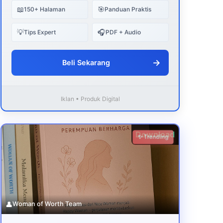
📖
🎯
150+ Halaman
Panduan Praktis
💡
🎧
Tips Expert
PDF + Audio
→
Beli Sekarang
Iklan • Produk Digital
Download
✨ Trending
👤
Woman of Worth Team