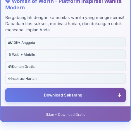
💎 Woman of Worth - Platform Inspirasi Wanita
Modern
Bergabunglah dengan komunitas wanita yang menginspirasi!
Dapatkan tips sukses, motivasi harian, dan dukungan untuk
mencapai impian Anda.
👥
10K+ Anggota
📱
Web + Mobile
🎁
Konten Gratis
⭐
Inspirasi Harian
↓
Download Sekarang
Iklan • Download Gratis