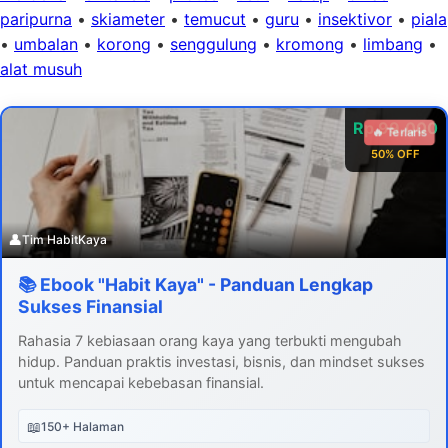
paripurna
•
skiameter
•
temucut
•
guru
•
insektivor
•
piala
•
umbalan
•
korong
•
senggulung
•
kromong
•
limbang
•
alat musuh
Rp 99.000
🔥 Terlaris
50% OFF
👤
Tim HabitKaya
📚 Ebook "Habit Kaya" - Panduan Lengkap
Sukses Finansial
Rahasia 7 kebiasaan orang kaya yang terbukti mengubah
hidup. Panduan praktis investasi, bisnis, dan mindset sukses
untuk mencapai kebebasan finansial.
📖
150+ Halaman