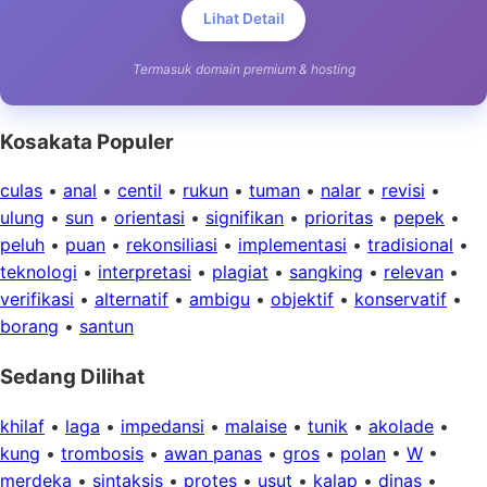
Lihat Detail
Termasuk domain premium & hosting
Kosakata Populer
culas
•
anal
•
centil
•
rukun
•
tuman
•
nalar
•
revisi
•
ulung
•
sun
•
orientasi
•
signifikan
•
prioritas
•
pepek
•
peluh
•
puan
•
rekonsiliasi
•
implementasi
•
tradisional
•
teknologi
•
interpretasi
•
plagiat
•
sangking
•
relevan
•
verifikasi
•
alternatif
•
ambigu
•
objektif
•
konservatif
•
borang
•
santun
Sedang Dilihat
khilaf
•
laga
•
impedansi
•
malaise
•
tunik
•
akolade
•
kung
•
trombosis
•
awan panas
•
gros
•
polan
•
W
•
merdeka
•
sintaksis
•
protes
•
usut
•
kalap
•
dinas
•