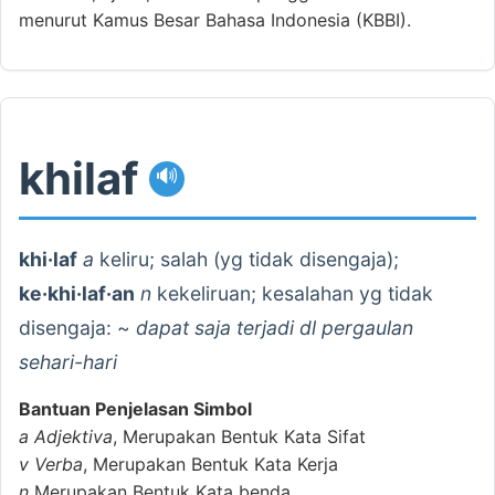
menurut Kamus Besar Bahasa Indonesia (KBBI).
khilaf
🔊
khi·laf
a
keliru; salah (yg tidak disengaja);
ke·khi·laf·an
n
kekeliruan; kesalahan yg tidak
disengaja: ~
dapat saja terjadi dl pergaulan
sehari-hari
Bantuan Penjelasan Simbol
a
Adjektiva
, Merupakan Bentuk Kata Sifat
v
Verba
, Merupakan Bentuk Kata Kerja
n
Merupakan Bentuk Kata benda