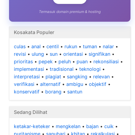
Termasuk domain premium & hosting
Kosakata Populer
culas
•
anal
•
centil
•
rukun
•
tuman
•
nalar
•
revisi
•
ulung
•
sun
•
orientasi
•
signifikan
•
prioritas
•
pepek
•
peluh
•
puan
•
rekonsiliasi
•
implementasi
•
tradisional
•
teknologi
•
interpretasi
•
plagiat
•
sangking
•
relevan
•
verifikasi
•
alternatif
•
ambigu
•
objektif
•
konservatif
•
borang
•
santun
Sedang Dilihat
ketakar-keteker
•
mengkelan
•
bajan
•
cuik
•
puritanisme
•
sanubari
•
khitan
•
rekalkulasi
•