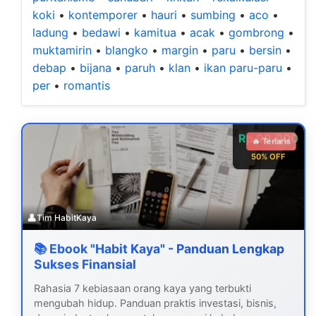
koki
•
kontemporer
•
hauri
•
sumbing
•
aco
•
ladung
•
bedawi
•
kamitua
•
acak
•
gombrong
•
muktamirin
•
blangko
•
margin
•
paru
•
bersin
•
debap
•
bijana
•
paruh
•
klan
•
ikan paru-paru
•
per
•
romantis
Rp 99.000
🔥 Terlaris
50% OFF
👤
Tim HabitKaya
📚 Ebook "Habit Kaya" - Panduan Lengkap
Sukses Finansial
Rahasia 7 kebiasaan orang kaya yang terbukti
mengubah hidup. Panduan praktis investasi, bisnis,