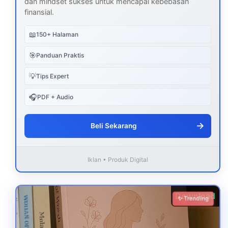
dan mindset sukses untuk mencapai kebebasan
finansial.
📖
150+ Halaman
🎯
Panduan Praktis
💡
Tips Expert
🎧
PDF + Audio
→
Beli Sekarang
Iklan • Produk Digital
Download
✨ Trending