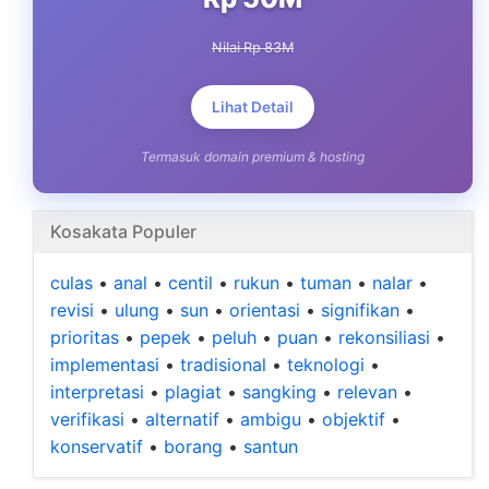
Nilai Rp 83M
Lihat Detail
Termasuk domain premium & hosting
Kosakata Populer
culas
•
anal
•
centil
•
rukun
•
tuman
•
nalar
•
revisi
•
ulung
•
sun
•
orientasi
•
signifikan
•
prioritas
•
pepek
•
peluh
•
puan
•
rekonsiliasi
•
implementasi
•
tradisional
•
teknologi
•
interpretasi
•
plagiat
•
sangking
•
relevan
•
verifikasi
•
alternatif
•
ambigu
•
objektif
•
konservatif
•
borang
•
santun