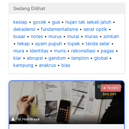
Sedang Dilihat
kesiap
•
gocek
•
gua
•
hujan tak sekali jatuh
•
dekadensi
•
fundamentalisme
•
serat optik
•
busar
•
notes
•
murus
•
murai
•
muras
•
simbah
•
tekap
•
ayam pupuh
•
topek
•
tanda selar
•
mura
•
identitas
•
muris
•
rekonsiliasi
•
pagas
•
kiar
•
abrupsi
•
gandum
•
lampion
•
global
•
kampung
•
anakrus
•
bias
Rp 99.000
🔥 Terlaris
50% OFF
👤
Tim HabitKaya