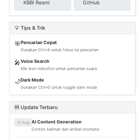
KBBI Resmi
GitHub
💡 Tips & Trik
Pencarian Cepat
🎯
Gunakan Ctrl+K untuk fokus ke pencarian
Voice Search
🎤
Klik ikon mikrofon untuk pencarian suara
Dark Mode
🌙
Gunakan Ctrl+D untuk toggle dark mode
🆕 Update Terbaru
AI Content Generation
10 Aug
Contoh kalimat dan artikel otomatis