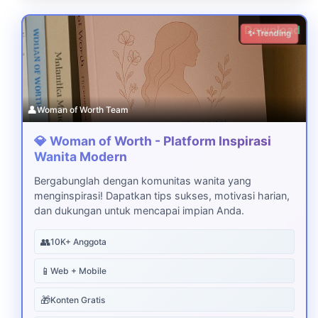
Download
✨ Trending
👤
Woman of Worth Team
💎 Woman of Worth - Platform Inspirasi
Wanita Modern
Bergabunglah dengan komunitas wanita yang
menginspirasi! Dapatkan tips sukses, motivasi harian,
dan dukungan untuk mencapai impian Anda.
👥
10K+ Anggota
📱
Web + Mobile
🎁
Konten Gratis