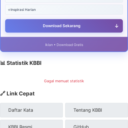
⭐
Inspirasi Harian
↓
Download Sekarang
Iklan • Download Gratis
📊 Statistik KBBI
Gagal memuat statistik
🔗 Link Cepat
Daftar Kata
Tentang KBBI
KBBI Resmi
GitHub