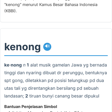
"kenong" menurut Kamus Besar Bahasa Indonesia
(KBBI).
kenong
🔊
ke·nong
n
1
alat musik gamelan Jawa yg bernada
tinggi dan nyaring dibuat dr perunggu, bentuknya
spt gong, diletakkan pd posisi telungkup pd dua
utas tali yg direntangkan bersilang pd sebuah
landasan;
2
tiruan bunyi canang besar dipukul
Bantuan Penjelasan Simbol