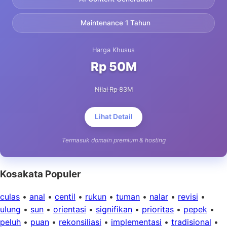
Maintenance 1 Tahun
Harga Khusus
Rp 50M
Nilai Rp 83M
Lihat Detail
Termasuk domain premium & hosting
Kosakata Populer
culas
•
anal
•
centil
•
rukun
•
tuman
•
nalar
•
revisi
•
ulung
•
sun
•
orientasi
•
signifikan
•
prioritas
•
pepek
•
peluh
•
puan
•
rekonsiliasi
•
implementasi
•
tradisional
•