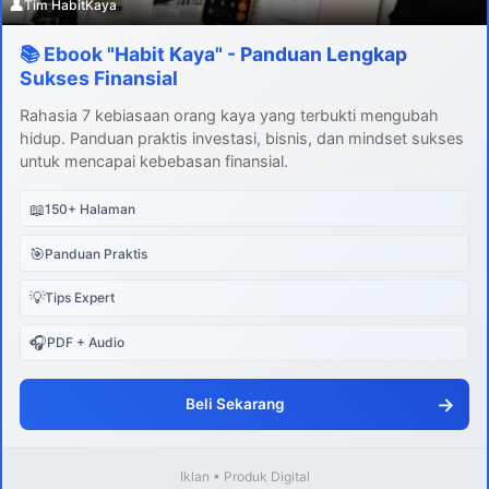
👤
Tim HabitKaya
📚 Ebook "Habit Kaya" - Panduan Lengkap
Sukses Finansial
Rahasia 7 kebiasaan orang kaya yang terbukti mengubah
hidup. Panduan praktis investasi, bisnis, dan mindset sukses
untuk mencapai kebebasan finansial.
📖
150+ Halaman
🎯
Panduan Praktis
💡
Tips Expert
🎧
PDF + Audio
→
Beli Sekarang
Iklan • Produk Digital