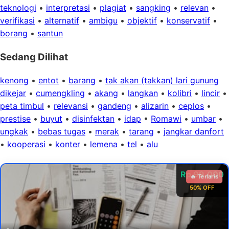
teknologi
•
interpretasi
•
plagiat
•
sangking
•
relevan
•
verifikasi
•
alternatif
•
ambigu
•
objektif
•
konservatif
•
borang
•
santun
Sedang Dilihat
kenong
•
entot
•
barang
•
tak akan (takkan) lari gunung
dikejar
•
cumengkling
•
akang
•
langkan
•
kolibri
•
lincir
•
peta timbul
•
relevansi
•
gandeng
•
alizarin
•
ceplos
•
prestise
•
buyut
•
disinfektan
•
idap
•
Romawi
•
umbar
•
ungkak
•
bebas tugas
•
merak
•
tarang
•
jangkar danfort
•
kooperasi
•
konter
•
lemena
•
tel
•
alu
Rp 99.000
🔥 Terlaris
50% OFF