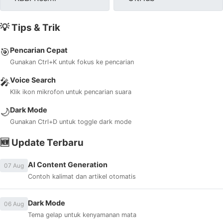
💡 Tips & Trik
Pencarian Cepat
🎯
Gunakan Ctrl+K untuk fokus ke pencarian
Voice Search
🎤
Klik ikon mikrofon untuk pencarian suara
Dark Mode
🌙
Gunakan Ctrl+D untuk toggle dark mode
🆕 Update Terbaru
AI Content Generation
07 Aug
Contoh kalimat dan artikel otomatis
Dark Mode
06 Aug
Tema gelap untuk kenyamanan mata