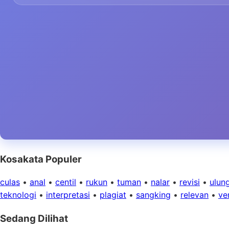
Kosakata Populer
culas
•
anal
•
centil
•
rukun
•
tuman
•
nalar
•
revisi
•
ulun
teknologi
•
interpretasi
•
plagiat
•
sangking
•
relevan
•
ver
Sedang Dilihat