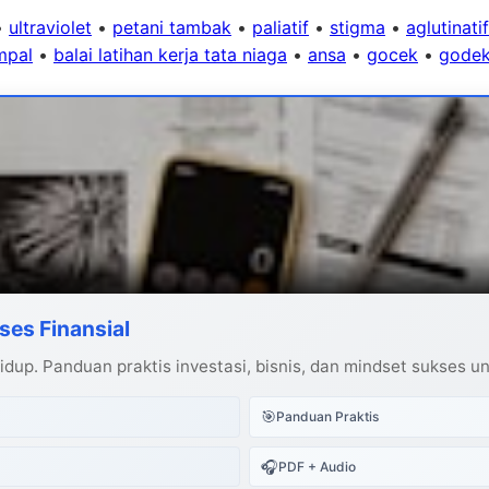
•
ultraviolet
•
petani tambak
•
paliatif
•
stigma
•
aglutinatif
mpal
•
balai latihan kerja tata niaga
•
ansa
•
gocek
•
gode
ses Finansial
dup. Panduan praktis investasi, bisnis, dan mindset sukses u
🎯
Panduan Praktis
🎧
PDF + Audio