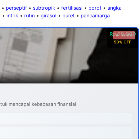
•
perseptif
•
subtropik
•
fertilisasi
•
porot
•
angka
k
•
intrik
•
rutin
•
girasol
•
buret
•
pancamarga
Rp 99.000
🔥 Terlaris
50% OFF
ntuk mencapai kebebasan finansial.