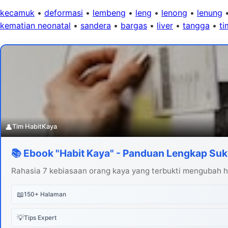
kecamuk
•
deformasi
•
lembeng
•
leng
•
lenong
•
lenung
kematian neonatal
•
sandera
•
bargas
•
liver
•
tangga
•
ti
👤
Tim HabitKaya
📚 Ebook "Habit Kaya" - Panduan Lengkap Suk
Rahasia 7 kebiasaan orang kaya yang terbukti mengubah hi
📖
150+ Halaman
💡
Tips Expert