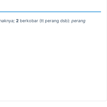
enaknya;
2
berkobar (tt perang dsb):
perang