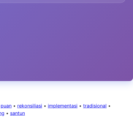
•
puan
•
rekonsiliasi
•
implementasi
•
tradisional
•
ng
•
santun