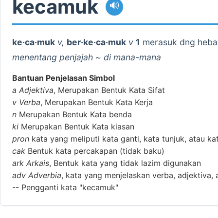
kecamuk
🔊
ke·ca·muk
v,
ber·ke·ca·muk
v
1
merasuk dng hebat
menentang penjajah ~ di mana-mana
Bantuan Penjelasan Simbol
a
Adjektiva
, Merupakan Bentuk Kata Sifat
v
Verba
, Merupakan Bentuk Kata Kerja
n
Merupakan Bentuk Kata benda
ki
Merupakan Bentuk Kata kiasan
pron
kata yang meliputi kata ganti, kata tunjuk, atau ka
cak
Bentuk kata percakapan (tidak baku)
ark
Arkais
, Bentuk kata yang tidak lazim digunakan
adv
Adverbia
, kata yang menjelaskan verba, adjektiva, 
--
Pengganti kata "kecamuk"