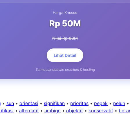
Harga Khusus
Rp 50M
Nilai Rp 83M
Lihat Detail
Termasuk domain premium & hosting
g
•
sun
•
orientasi
•
signifikan
•
prioritas
•
pepek
•
peluh
ifikasi
•
alternatif
•
ambigu
•
objektif
•
konservatif
•
bora