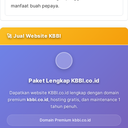
manfaat buah pepaya.
🚀 Jual Website KBBI
Paket Lengkap KBBI.co.id
Dapatkan website KBBI.co.id lengkap dengan domain
premium
kbbi.co.id
, hosting gratis, dan maintenance 1
tahun penuh.
Domain Premium kbbi.co.id