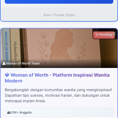
Iklan • Produk Digital
Download
✨ Trending
👤
Woman of Worth Team
💎 Woman of Worth - Platform Inspirasi Wanita
Modern
Bergabunglah dengan komunitas wanita yang menginspirasi!
Dapatkan tips sukses, motivasi harian, dan dukungan untuk
mencapai impian Anda.
👥
10K+ Anggota