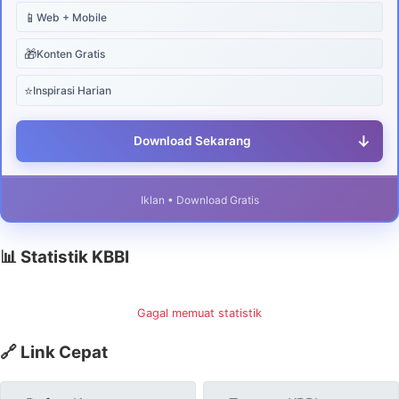
📱
Web + Mobile
🎁
Konten Gratis
⭐
Inspirasi Harian
↓
Download Sekarang
Iklan • Download Gratis
📊 Statistik KBBI
Gagal memuat statistik
🔗 Link Cepat