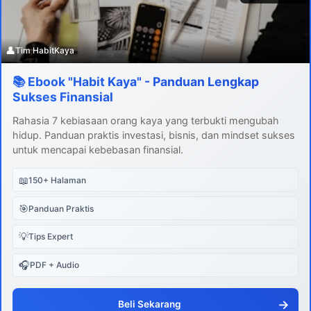
👤
Tim HabitKaya
📚 Ebook "Habit Kaya" - Panduan Lengkap
Sukses Finansial
Rahasia 7 kebiasaan orang kaya yang terbukti mengubah
hidup. Panduan praktis investasi, bisnis, dan mindset sukses
untuk mencapai kebebasan finansial.
📖
150+ Halaman
🎯
Panduan Praktis
💡
Tips Expert
🎧
PDF + Audio
→
Beli Sekarang