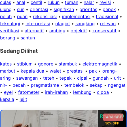
culas
•
anal
•
centil
•
rukun
•
tuman
•
nalar
•
revisi
•
ulung
•
sun
•
orientasi
•
signifikan
•
prioritas
•
pepek
•
peluh
•
puan
•
rekonsiliasi
•
implementasi
•
tradisional
•
teknologi
•
interpretasi
•
plagiat
•
sangking
•
relevan
•
verifikasi
•
alternatif
•
ambigu
•
objektif
•
konservatif
•
borang
•
santun
Sedang Dilihat
kates
•
stibium
•
gonore
•
stambuk
•
elektromagnetik
•
marbut
•
kepala dua
•
walet
•
prestasi
•
pak
•
orang-
aring
•
sawangan
•
teteh
•
tepek
•
cipai
•
gundah
•
urit
•
nir-
•
pecah
•
pragmatisme
•
tembelok
•
sekap
•
ngengat
•
eyel
•
fatometer
•
irah-irahan
•
lembung
•
cipoa
•
kepala
•
lejit
Rp 99.000
🔥 Terlaris
50% OFF