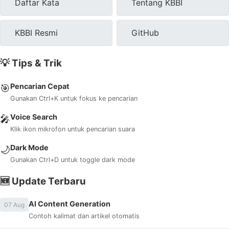
Daftar Kata
Tentang KBBI
KBBI Resmi
GitHub
💡 Tips & Trik
Pencarian Cepat
🎯
Gunakan Ctrl+K untuk fokus ke pencarian
Voice Search
🎤
Klik ikon mikrofon untuk pencarian suara
Dark Mode
🌙
Gunakan Ctrl+D untuk toggle dark mode
🆕 Update Terbaru
AI Content Generation
07 Aug
Contoh kalimat dan artikel otomatis