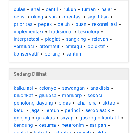
culas
•
anal
•
centil
•
rukun
•
tuman
•
nalar
•
revisi
•
ulung
•
sun
•
orientasi
•
signifikan
•
prioritas
•
pepek
•
peluh
•
puan
•
rekonsiliasi
•
implementasi
•
tradisional
•
teknologi
•
interpretasi
•
plagiat
•
sangking
•
relevan
•
verifikasi
•
alternatif
•
ambigu
•
objektif
•
konservatif
•
borang
•
santun
Sedang Dilihat
kalkulasi
•
kelonyo
•
sawangan
•
anaklisis
•
bikonkaf
•
glukosa
•
merikarp
•
sekoci
penolong dayung
•
bidas
•
leha-leha
•
uktab
•
ketul
•
jaga
•
lentun
•
perinci
•
seroplastik
•
gonjing
•
gukakas
•
sayap
•
gosong
•
karitatif
•
kendung
•
kesuma
•
heteronim
•
saripah
•
dentat
•
katrol
•
gelontor
•
majati
•
akta