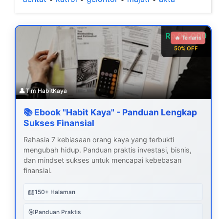
Rp 99.000
🔥 Terlaris
50% OFF
👤
Tim HabitKaya
📚 Ebook "Habit Kaya" - Panduan Lengkap
Sukses Finansial
Rahasia 7 kebiasaan orang kaya yang terbukti
mengubah hidup. Panduan praktis investasi, bisnis,
dan mindset sukses untuk mencapai kebebasan
finansial.
📖
150+ Halaman
🎯
Panduan Praktis