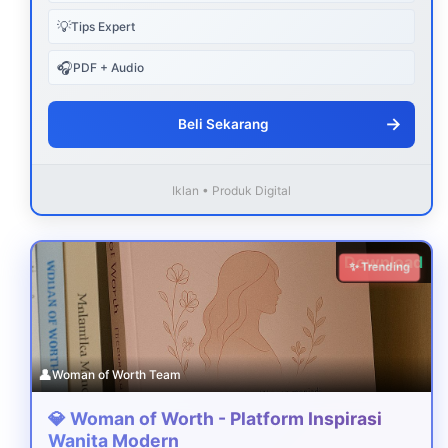
💡
Tips Expert
🎧
PDF + Audio
→
Beli Sekarang
Iklan • Produk Digital
Download
✨ Trending
👤
Woman of Worth Team
💎 Woman of Worth - Platform Inspirasi
Wanita Modern