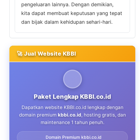
pengeluaran lainnya. Dengan demikian,
kita dapat membuat keputusan yang tepat
dan bijak dalam kehidupan sehari-hari.
🚀 Jual Website KBBI
Paket Lengkap KBBI.co.id
Dapatkan website KBBI.co.id lengkap dengan
domain premium
kbbi.co.id
, hosting gratis, dan
maintenance 1 tahun penuh.
Domain Premium kbbi.co.id