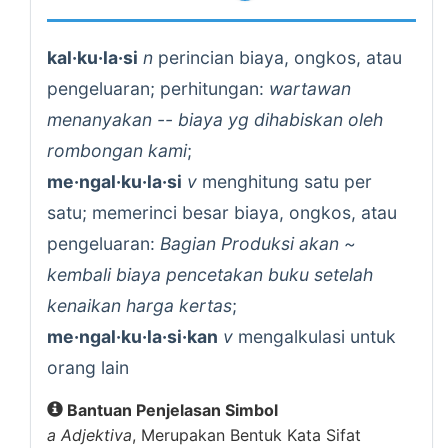
kal·ku·la·si
n
perincian biaya, ongkos, atau
pengeluaran; perhitungan:
wartawan
menanyakan -- biaya yg dihabiskan oleh
rombongan kami
;
me·ngal·ku·la·si
v
menghitung satu per
satu; memerinci besar biaya, ongkos, atau
pengeluaran:
Bagian Produksi akan ~
kembali biaya pencetakan buku setelah
kenaikan harga kertas
;
me·ngal·ku·la·si·kan
v
mengalkulasi untuk
orang lain
Bantuan Penjelasan Simbol
a
Adjektiva
, Merupakan Bentuk Kata Sifat