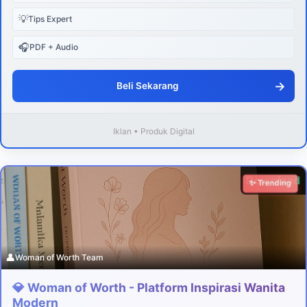
💡
Tips Expert
🎧
PDF + Audio
→
Beli Sekarang
Iklan • Produk Digital
Download
✨ Trending
👤
Woman of Worth Team
💎 Woman of Worth - Platform Inspirasi Wanita
Modern