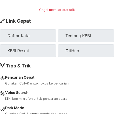
Gagal memuat statistik
🔗 Link Cepat
Daftar Kata
Tentang KBBI
KBBI Resmi
GitHub
💡 Tips & Trik
Pencarian Cepat
🎯
Gunakan Ctrl+K untuk fokus ke pencarian
Voice Search
🎤
Klik ikon mikrofon untuk pencarian suara
Dark Mode
🌙
Gunakan Ctrl+D untuk toggle dark mode