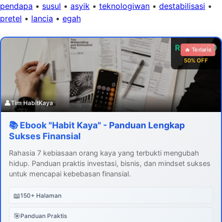
pendapa
•
susul
•
asyik
•
teknologiwan
•
destabilisasi
•
pretel
•
lancia
•
egah
Rp 99.000
🔥 Terlaris
50% OFF
👤
Tim HabitKaya
📚 Ebook "Habit Kaya" - Panduan Lengkap
Sukses Finansial
Rahasia 7 kebiasaan orang kaya yang terbukti mengubah
hidup. Panduan praktis investasi, bisnis, dan mindset sukses
untuk mencapai kebebasan finansial.
📖
150+ Halaman
🎯
Panduan Praktis