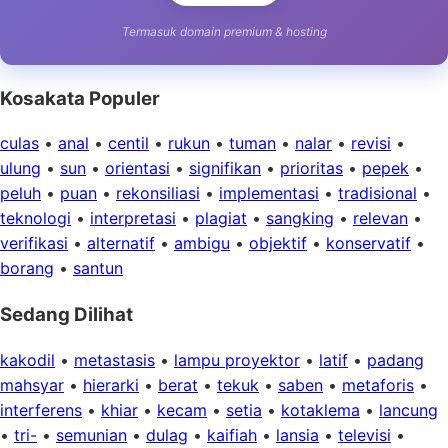
Termasuk domain premium & hosting
Kosakata Populer
culas
•
anal
•
centil
•
rukun
•
tuman
•
nalar
•
revisi
•
ulung
•
sun
•
orientasi
•
signifikan
•
prioritas
•
pepek
•
peluh
•
puan
•
rekonsiliasi
•
implementasi
•
tradisional
•
teknologi
•
interpretasi
•
plagiat
•
sangking
•
relevan
•
verifikasi
•
alternatif
•
ambigu
•
objektif
•
konservatif
•
borang
•
santun
Sedang Dilihat
kakodil
•
metastasis
•
lampu proyektor
•
latif
•
padang
mahsyar
•
hierarki
•
berat
•
tekuk
•
saben
•
metaforis
•
interferens
•
khiar
•
kecam
•
setia
•
kotaklema
•
lancung
•
tri-
•
semunian
•
dulag
•
kaifiah
•
lansia
•
televisi
•