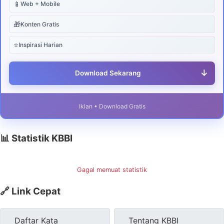
📱
Web + Mobile
🎁
Konten Gratis
⭐
Inspirasi Harian
↓
Download Sekarang
Iklan • Download Gratis
📊 Statistik KBBI
Gagal memuat statistik
🔗 Link Cepat
Daftar Kata
Tentang KBBI