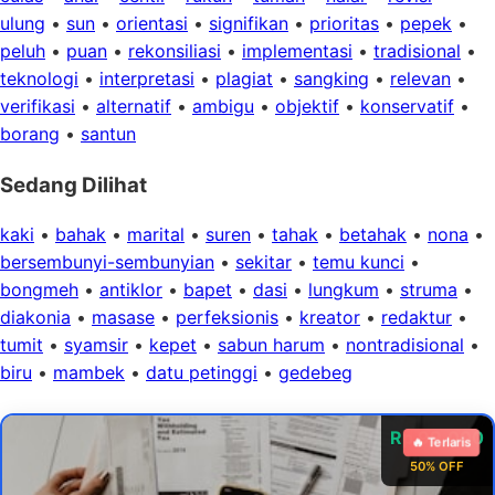
ulung
•
sun
•
orientasi
•
signifikan
•
prioritas
•
pepek
•
peluh
•
puan
•
rekonsiliasi
•
implementasi
•
tradisional
•
teknologi
•
interpretasi
•
plagiat
•
sangking
•
relevan
•
verifikasi
•
alternatif
•
ambigu
•
objektif
•
konservatif
•
borang
•
santun
Sedang Dilihat
kaki
•
bahak
•
marital
•
suren
•
tahak
•
betahak
•
nona
•
bersembunyi-sembunyian
•
sekitar
•
temu kunci
•
bongmeh
•
antiklor
•
bapet
•
dasi
•
lungkum
•
struma
•
diakonia
•
masase
•
perfeksionis
•
kreator
•
redaktur
•
tumit
•
syamsir
•
kepet
•
sabun harum
•
nontradisional
•
biru
•
mambek
•
datu petinggi
•
gedebeg
Rp 99.000
🔥 Terlaris
50% OFF