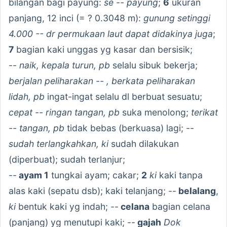
bilangan bagi payung:
se -- payung
;
6
ukuran
panjang, 12 inci (= ? 0.3048 m):
gunung setinggi
4.000 -- dr permukaan laut dapat didakinya juga
;
7
bagian kaki unggas yg kasar dan bersisik;
--
naik, kepala turun, pb
selalu sibuk bekerja;
berjalan peliharakan -- , berkata peliharakan
lidah, pb
ingat-ingat selalu dl berbuat sesuatu;
cepat -- ringan tangan, pb
suka menolong;
terikat
-- tangan, pb
tidak bebas (berkuasa) lagi; --
sudah terlangkahkan, ki
sudah dilakukan
(diperbuat); sudah terlanjur;
--
ayam 1
tungkai ayam; cakar;
2
ki
kaki tanpa
alas kaki (sepatu dsb); kaki telanjang; --
belalang
,
ki
bentuk kaki yg indah; --
celana
bagian celana
(panjang) yg menutupi kaki; --
gajah
Dok