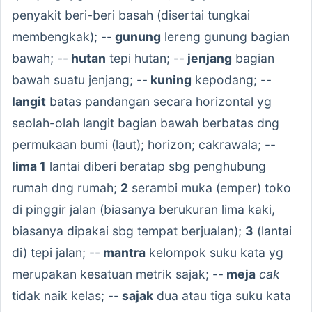
penyakit beri-beri basah (disertai tungkai
membengkak); --
gunung
lereng gunung bagian
bawah; --
hutan
tepi hutan; --
jenjang
bagian
bawah suatu jenjang; --
kuning
kepodang; --
langit
batas pandangan secara horizontal yg
seolah-olah langit bagian bawah berbatas dng
permukaan bumi (laut); horizon; cakrawala; --
lima 1
lantai diberi beratap sbg penghubung
rumah dng rumah;
2
serambi muka (emper) toko
di pinggir jalan (biasanya berukuran lima kaki,
biasanya dipakai sbg tempat berjualan);
3
(lantai
di) tepi jalan; --
mantra
kelompok suku kata yg
merupakan kesatuan metrik sajak; --
meja
cak
tidak naik kelas; --
sajak
dua atau tiga suku kata