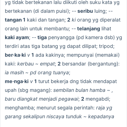
yg tidak bertekanan lalu diikuti oleh suku kata yg
bertekanan (di dalam puisi); --
seribu
luing; --
tangan 1
kaki dan tangan;
2
ki
orang yg diperalat
orang lain untuk membantu; --
telanjang
lihat
kaki ayam
; --
tiga
penyangga (pd kamera dsb) yg
terdiri atas tiga batang yg dapat dilipat; tripod;
ber·ka·ki
v
1
ada kakinya; mempunyai (memakai)
kaki:
kerbau ~ empat
;
2
bersandar (bergantung):
ia masih ~ pd orang tuanya
;
me·nga·ki
v
1
turut bekerja dng tidak mendapat
upah (sbg magang):
sembilan bulan hamba ~ ,
baru diangkat menjadi pegawai
;
2
mengabdi;
menghamba; menurut segala perintah:
raja yg
garang sekalipun niscaya tunduk ~ kepadanya