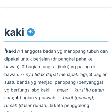
kaki
🔊
1
ka·ki
n
1
anggota badan yg menopang tubuh dan
dipakai untuk berjalan (dr pangkal paha ke
bawah);
2
bagian tungkai (kaki) yg paling di
bawah: --
nya tidak dapat menapak lagi
;
3
bagian
suatu benda yg menjadi penopang (penyangga)
yg berfungsi sbg kaki: --
meja; -- kursi itu patah
satu
;
4
bagian yg bawah: --
bukit (gunung); --
rumah (dasar rumah)
;
5
kata penggolong