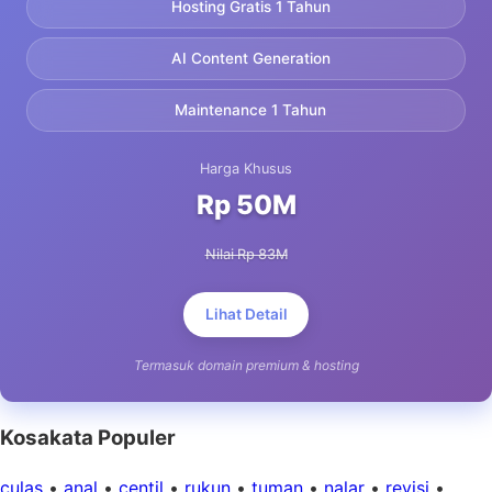
Hosting Gratis 1 Tahun
AI Content Generation
Maintenance 1 Tahun
Harga Khusus
Rp 50M
Nilai Rp 83M
Lihat Detail
Termasuk domain premium & hosting
Kosakata Populer
culas
•
anal
•
centil
•
rukun
•
tuman
•
nalar
•
revisi
•