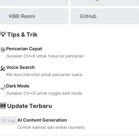
KBBI Resmi
GitHub
💡 Tips & Trik
Pencarian Cepat
🎯
Gunakan Ctrl+K untuk fokus ke pencarian
Voice Search
🎤
Klik ikon mikrofon untuk pencarian suara
Dark Mode
🌙
Gunakan Ctrl+D untuk toggle dark mode
🆕 Update Terbaru
AI Content Generation
07 Aug
Contoh kalimat dan artikel otomatis