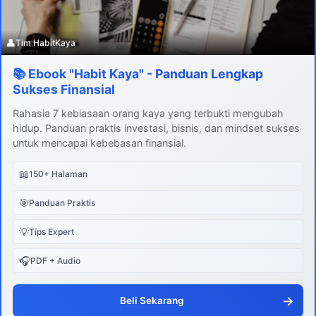
👤
Tim HabitKaya
📚 Ebook "Habit Kaya" - Panduan Lengkap
Sukses Finansial
Rahasia 7 kebiasaan orang kaya yang terbukti mengubah
hidup. Panduan praktis investasi, bisnis, dan mindset sukses
untuk mencapai kebebasan finansial.
📖
150+ Halaman
🎯
Panduan Praktis
💡
Tips Expert
🎧
PDF + Audio
→
Beli Sekarang