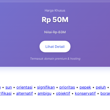
Harga Khusus
Rp 50M
Nilai Rp 83M
Lihat Detail
Termasuk domain premium & hosting
g
•
sun
•
orientasi
•
signifikan
•
prioritas
•
pepek
•
peluh
ifikasi
•
alternatif
•
ambigu
•
objektif
•
konservatif
•
bora