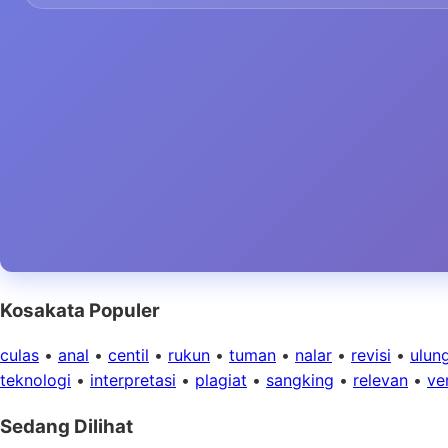
Kosakata Populer
culas
•
anal
•
centil
•
rukun
•
tuman
•
nalar
•
revisi
•
ulun
teknologi
•
interpretasi
•
plagiat
•
sangking
•
relevan
•
ver
Sedang Dilihat