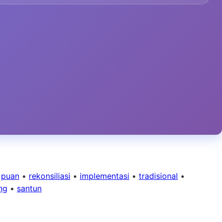
•
puan
•
rekonsiliasi
•
implementasi
•
tradisional
•
ng
•
santun