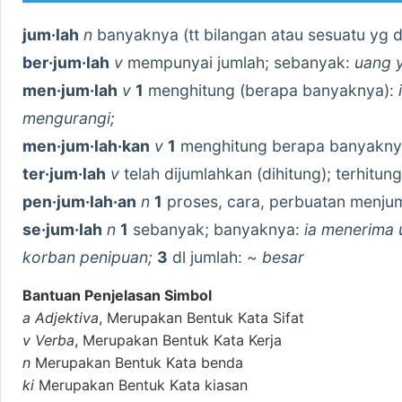
jum·lah
n
banyaknya (tt bilangan atau sesuatu yg 
ber·jum·lah
v
mempunyai jumlah; sebanyak:
uang y
men·jum·lah
v
1
menghitung (berapa banyaknya):
mengurangi;
men·jum·lah·kan
v
1
menghitung berapa banyaknya 
ter·jum·lah
v
telah dijumlahkan (dihitung); terhitun
pen·jum·lah·an
n
1
proses, cara, perbuatan menju
se·jum·lah
n
1
sebanyak; banyaknya:
ia menerima 
korban penipuan;
3
dl jumlah: ~
besar
Bantuan Penjelasan Simbol
a
Adjektiva
, Merupakan Bentuk Kata Sifat
v
Verba
, Merupakan Bentuk Kata Kerja
n
Merupakan Bentuk Kata benda
ki
Merupakan Bentuk Kata kiasan