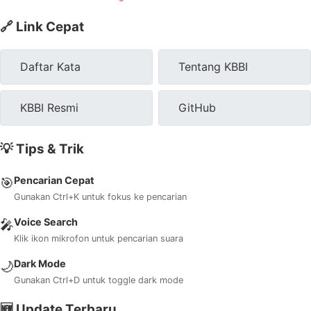
🔗 Link Cepat
Daftar Kata
Tentang KBBI
KBBI Resmi
GitHub
💡 Tips & Trik
Pencarian Cepat
🎯
Gunakan Ctrl+K untuk fokus ke pencarian
Voice Search
🎤
Klik ikon mikrofon untuk pencarian suara
Dark Mode
🌙
Gunakan Ctrl+D untuk toggle dark mode
🆕 Update Terbaru