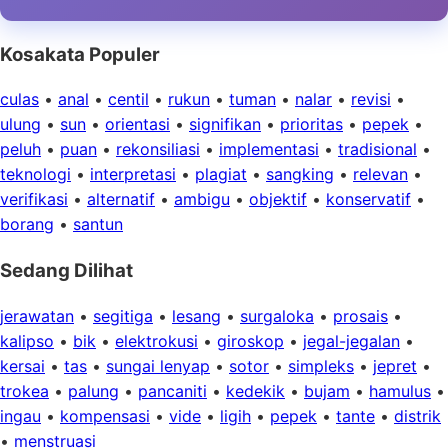
Kosakata Populer
culas
•
anal
•
centil
•
rukun
•
tuman
•
nalar
•
revisi
•
ulung
•
sun
•
orientasi
•
signifikan
•
prioritas
•
pepek
•
peluh
•
puan
•
rekonsiliasi
•
implementasi
•
tradisional
•
teknologi
•
interpretasi
•
plagiat
•
sangking
•
relevan
•
verifikasi
•
alternatif
•
ambigu
•
objektif
•
konservatif
•
borang
•
santun
Sedang Dilihat
jerawatan
•
segitiga
•
lesang
•
surgaloka
•
prosais
•
kalipso
•
bik
•
elektrokusi
•
giroskop
•
jegal-jegalan
•
kersai
•
tas
•
sungai lenyap
•
sotor
•
simpleks
•
jepret
•
trokea
•
palung
•
pancaniti
•
kedekik
•
bujam
•
hamulus
•
ingau
•
kompensasi
•
vide
•
ligih
•
pepek
•
tante
•
distrik
•
menstruasi