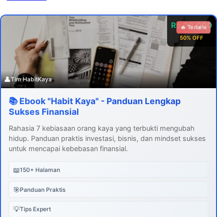
Rp 99.000
🔥 Terlaris
50% OFF
👤
Tim HabitKaya
📚 Ebook "Habit Kaya" - Panduan Lengkap
Sukses Finansial
Rahasia 7 kebiasaan orang kaya yang terbukti mengubah
hidup. Panduan praktis investasi, bisnis, dan mindset sukses
untuk mencapai kebebasan finansial.
📖
150+ Halaman
🎯
Panduan Praktis
💡
Tips Expert