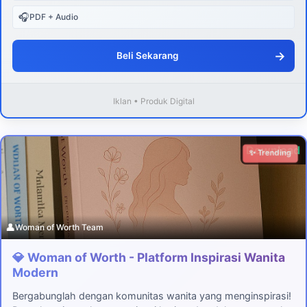
🎧
PDF + Audio
→
Beli Sekarang
Iklan • Produk Digital
Download
✨ Trending
👤
Woman of Worth Team
💎 Woman of Worth - Platform Inspirasi Wanita
Modern
Bergabunglah dengan komunitas wanita yang menginspirasi!