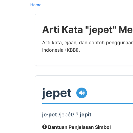
Home
Arti Kata "jepet" M
Arti kata, ejaan, dan contoh penggunaa
Indonesia (KBBI).
jepet
🔊
je·pet
/jepét/ ?
jepit
Bantuan Penjelasan Simbol