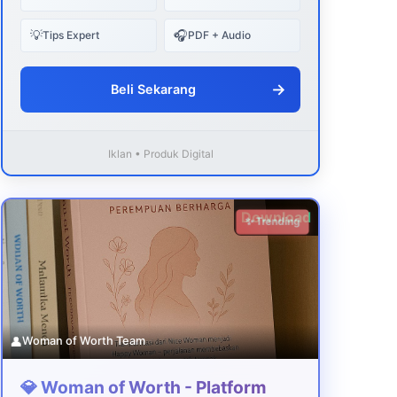
💡
🎧
Tips Expert
PDF + Audio
→
Beli Sekarang
Iklan • Produk Digital
Download
✨ Trending
👤
Woman of Worth Team
💎 Woman of Worth - Platform