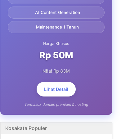
AI Content Generation
Maintenance 1 Tahun
Harga Khusus
Rp 50M
Nilai Rp 83M
Lihat Detail
Termasuk domain premium & hosting
Kosakata Populer