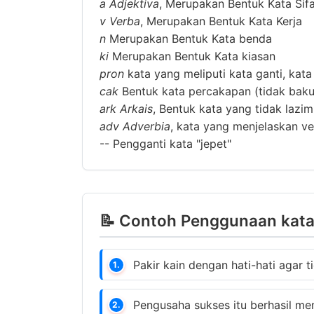
a
Adjektiva
, Merupakan Bentuk Kata Sif
v
Verba
, Merupakan Bentuk Kata Kerja
n
Merupakan Bentuk Kata benda
ki
Merupakan Bentuk Kata kiasan
pron
kata yang meliputi kata ganti, kata
cak
Bentuk kata percakapan (tidak baku
ark
Arkais
, Bentuk kata yang tidak lazi
adv
Adverbia
, kata yang menjelaskan ver
--
Pengganti kata "jepet"
📝 Contoh Penggunaan kata 
Pakir kain dengan hati-hati agar 
1.
Pengusaha sukses itu berhasil m
2.