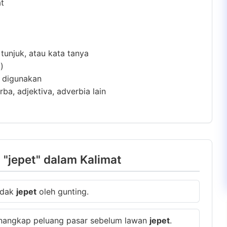
at
 tunjuk, atau kata tanya
)
m digunakan
ba, adjektiva, adverbia lain
"jepet" dalam Kalimat
tidak
jepet
oleh gunting.
enangkap peluang pasar sebelum lawan
jepet
.