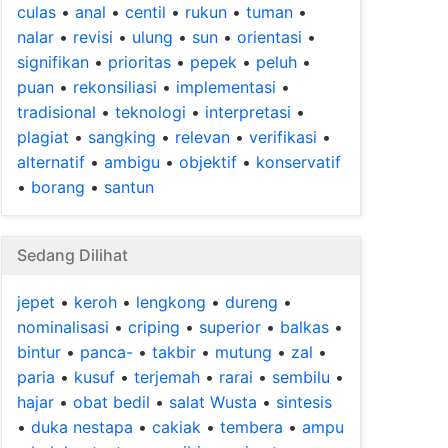
culas
•
anal
•
centil
•
rukun
•
tuman
•
nalar
•
revisi
•
ulung
•
sun
•
orientasi
•
signifikan
•
prioritas
•
pepek
•
peluh
•
puan
•
rekonsiliasi
•
implementasi
•
tradisional
•
teknologi
•
interpretasi
•
plagiat
•
sangking
•
relevan
•
verifikasi
•
alternatif
•
ambigu
•
objektif
•
konservatif
•
borang
•
santun
Sedang Dilihat
jepet
•
keroh
•
lengkong
•
dureng
•
nominalisasi
•
criping
•
superior
•
balkas
•
bintur
•
panca-
•
takbir
•
mutung
•
zal
•
paria
•
kusuf
•
terjemah
•
rarai
•
sembilu
•
hajar
•
obat bedil
•
salat Wusta
•
sintesis
•
duka nestapa
•
cakiak
•
tembera
•
ampu