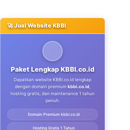
🚀 Jual Website KBBI
Paket Lengkap KBBI.co.id
Dapatkan website KBBI.co.id lengkap
dengan domain premium
kbbi.co.id
,
hosting gratis, dan maintenance 1 tahun
penuh.
Domain Premium kbbi.co.id
Hosting Gratis 1 Tahun