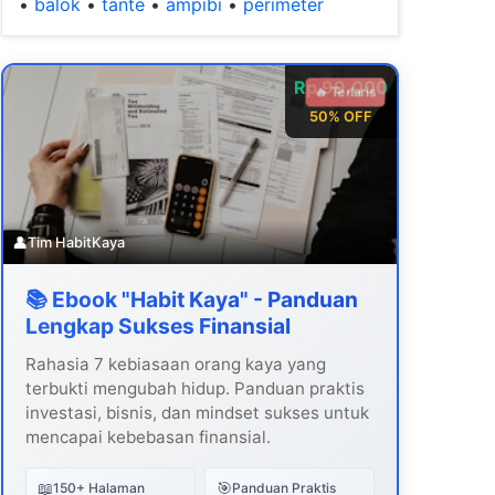
•
balok
•
tante
•
ampibi
•
perimeter
Rp 99.000
🔥 Terlaris
50% OFF
👤
Tim HabitKaya
📚 Ebook "Habit Kaya" - Panduan
Lengkap Sukses Finansial
Rahasia 7 kebiasaan orang kaya yang
terbukti mengubah hidup. Panduan praktis
investasi, bisnis, dan mindset sukses untuk
mencapai kebebasan finansial.
📖
🎯
150+ Halaman
Panduan Praktis