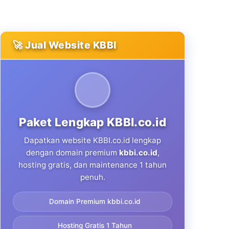
🚀 Jual Website KBBI
Paket Lengkap KBBI.co.id
Dapatkan website KBBI.co.id lengkap
dengan domain premium
kbbi.co.id
,
hosting gratis, dan maintenance 1 tahun
penuh.
Domain Premium kbbi.co.id
Hosting Gratis 1 Tahun