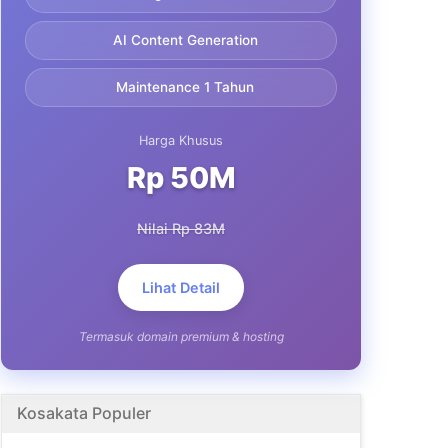
AI Content Generation
Maintenance 1 Tahun
Harga Khusus
Rp 50M
Nilai Rp 83M
Lihat Detail
Termasuk domain premium & hosting
Kosakata Populer