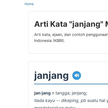
Home
Arti Kata "janjang"
Arti kata, ejaan, dan contoh penggunaa
Indonesia (KBBI).
janjang
🔊
jan·jang
n
tangga; jenjang;
tiada kayu -- dikeping, pb
suatu hal 
mendatangkan malu;