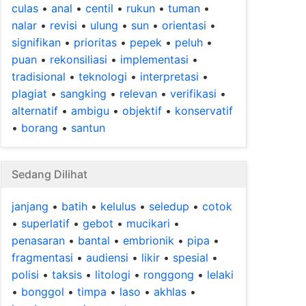
culas
•
anal
•
centil
•
rukun
•
tuman
•
nalar
•
revisi
•
ulung
•
sun
•
orientasi
•
signifikan
•
prioritas
•
pepek
•
peluh
•
puan
•
rekonsiliasi
•
implementasi
•
tradisional
•
teknologi
•
interpretasi
•
plagiat
•
sangking
•
relevan
•
verifikasi
•
alternatif
•
ambigu
•
objektif
•
konservatif
•
borang
•
santun
Sedang Dilihat
janjang
•
batih
•
kelulus
•
seledup
•
cotok
•
superlatif
•
gebot
•
mucikari
•
penasaran
•
bantal
•
embrionik
•
pipa
•
fragmentasi
•
audiensi
•
likir
•
spesial
•
polisi
•
taksis
•
litologi
•
ronggong
•
lelaki
•
bonggol
•
timpa
•
laso
•
akhlas
•