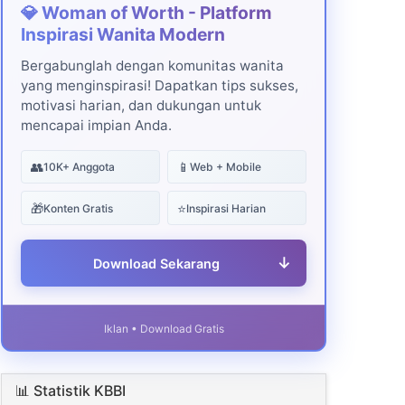
💎 Woman of Worth - Platform
Inspirasi Wanita Modern
Bergabunglah dengan komunitas wanita
yang menginspirasi! Dapatkan tips sukses,
motivasi harian, dan dukungan untuk
mencapai impian Anda.
👥
📱
10K+ Anggota
Web + Mobile
🎁
⭐
Konten Gratis
Inspirasi Harian
↓
Download Sekarang
Iklan • Download Gratis
📊 Statistik KBBI