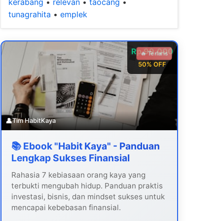
kerabang
•
relevan
•
taocang
•
tunagrahita
•
emplek
Rp 99.000
🔥 Terlaris
50% OFF
👤
Tim HabitKaya
📚 Ebook "Habit Kaya" - Panduan
Lengkap Sukses Finansial
Rahasia 7 kebiasaan orang kaya yang
terbukti mengubah hidup. Panduan praktis
investasi, bisnis, dan mindset sukses untuk
mencapai kebebasan finansial.