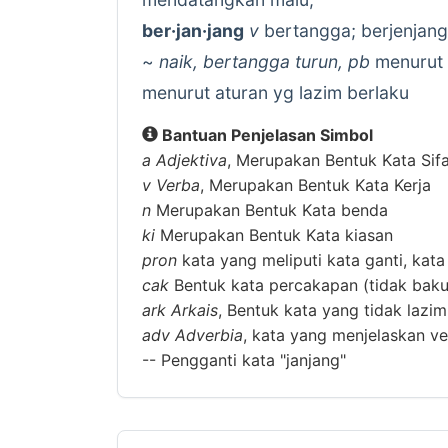
ber·jan·jang
v
bertangga; berjenjang
~
naik, bertangga turun, pb
menurut 
menurut aturan yg lazim berlaku
Bantuan Penjelasan Simbol
a
Adjektiva
, Merupakan Bentuk Kata Sif
v
Verba
, Merupakan Bentuk Kata Kerja
n
Merupakan Bentuk Kata benda
ki
Merupakan Bentuk Kata kiasan
pron
kata yang meliputi kata ganti, kata
cak
Bentuk kata percakapan (tidak baku
ark
Arkais
, Bentuk kata yang tidak lazi
adv
Adverbia
, kata yang menjelaskan ver
--
Pengganti kata "janjang"