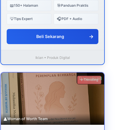
📖
🎯
150+ Halaman
Panduan Praktis
💡
🎧
Tips Expert
PDF + Audio
→
Beli Sekarang
Iklan • Produk Digital
Download
✨ Trending
👤
Woman of Worth Team