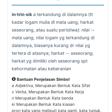
in·trin·sik
a
terkandung di dalamnya (tt
kadar logam mulia dl mata uang, harkat
seseorang, atau suatu peristiwa):
nilai --
mata uang,
nilai logam yg terkandung di
dalamnya, biasanya kurang dr nilai yg
tertera di atasnya;
harkat -- seseorang,
harkat yg dimiliki oleh seseorang spt
kehormatan atau keberanian
Bantuan Penjelasan Simbol
a
Adjektiva
, Merupakan Bentuk Kata Sifat
v
Verba
, Merupakan Bentuk Kata Kerja
n
Merupakan Bentuk Kata benda
ki
Merupakan Bentuk Kata kiasan
pron
kata yang meliputi kata ganti, kata tunjuk,