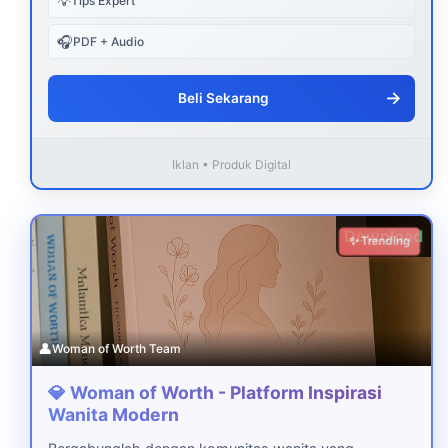
💡
Tips Expert
🎧
PDF + Audio
→
Beli Sekarang
Iklan • Produk Digital
Download
✨ Trending
👤
Woman of Worth Team
💎 Woman of Worth - Platform Inspirasi
Wanita Modern