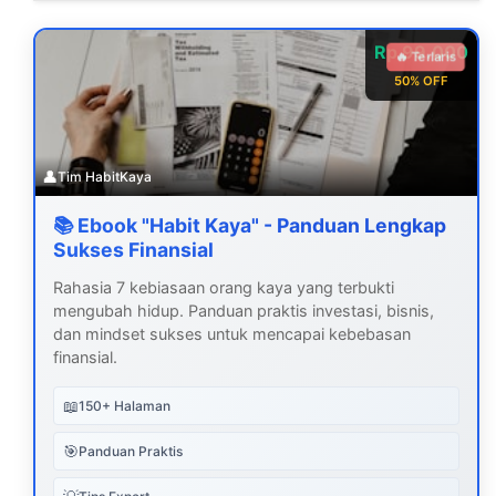
Rp 99.000
🔥 Terlaris
50% OFF
👤
Tim HabitKaya
📚 Ebook "Habit Kaya" - Panduan Lengkap
Sukses Finansial
Rahasia 7 kebiasaan orang kaya yang terbukti
mengubah hidup. Panduan praktis investasi, bisnis,
dan mindset sukses untuk mencapai kebebasan
finansial.
📖
150+ Halaman
🎯
Panduan Praktis