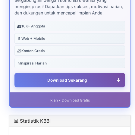
Bergabunglah dengan komunitas wanita yang
menginspirasi! Dapatkan tips sukses, motivasi harian,
dan dukungan untuk mencapai impian Anda.
👥
10K+ Anggota
📱
Web + Mobile
🎁
Konten Gratis
⭐
Inspirasi Harian
↓
Download Sekarang
Iklan • Download Gratis
📊 Statistik KBBI