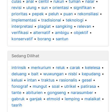
culas
•
anal
•
centil
•
rukun
•
tuman
•
nalar
•
revisi
•
ulung
•
sun
•
orientasi
•
signifikan
•
prioritas
•
pepek
•
peluh
•
puan
•
rekonsiliasi
•
implementasi
•
tradisional
•
teknologi
•
interpretasi
•
plagiat
•
sangking
•
relevan
•
verifikasi
•
alternatif
•
ambigu
•
objektif
•
konservatif
•
borang
•
santun
Sedang Dilihat
intrinsik
•
merkurium
•
reluk
•
carak
•
kelelesa
•
deluang
•
bait
•
wuwungan
•
nisbi
•
kepudang
•
keluai
•
intan
•
traktus
•
rasionalis
•
gesel
•
fonograf
•
mungut
•
soal
•
utrikel
•
patirasa
•
tante
•
abiturien
•
gongseng
•
narasumber
•
gabruk
•
ganjak
•
etmoid
•
lemping
•
malaikat
•
tasrih