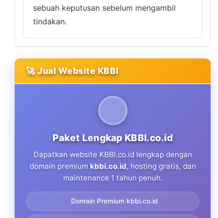
sebuah keputusan sebelum mengambil
tindakan.
🚀 Jual Website KBBI
Paket Lengkap KBBI.co.id
Dapatkan website KBBI.co.id lengkap dengan
domain premium
kbbi.co.id
, hosting gratis, dan
maintenance 1 tahun penuh.
Domain Premium kbbi.co.id