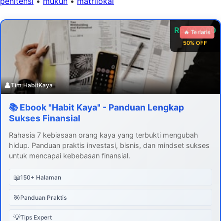
penitensi
•
mukun
•
matrilokal
Rp 99.000
🔥 Terlaris
50% OFF
👤
Tim HabitKaya
📚 Ebook "Habit Kaya" - Panduan Lengkap
Sukses Finansial
Rahasia 7 kebiasaan orang kaya yang terbukti mengubah
hidup. Panduan praktis investasi, bisnis, dan mindset sukses
untuk mencapai kebebasan finansial.
📖
150+ Halaman
🎯
Panduan Praktis
💡
Tips Expert