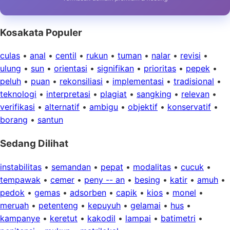
Kosakata Populer
culas
•
anal
•
centil
•
rukun
•
tuman
•
nalar
•
revisi
•
ulung
•
sun
•
orientasi
•
signifikan
•
prioritas
•
pepek
•
peluh
•
puan
•
rekonsiliasi
•
implementasi
•
tradisional
•
teknologi
•
interpretasi
•
plagiat
•
sangking
•
relevan
•
verifikasi
•
alternatif
•
ambigu
•
objektif
•
konservatif
•
borang
•
santun
Sedang Dilihat
instabilitas
•
semandan
•
pepat
•
modalitas
•
cucuk
•
tempawak
•
cemer
•
peny -- an
•
besing
•
katir
•
amuh
•
pedok
•
gemas
•
adsorben
•
capik
•
kios
•
monel
•
meruah
•
petenteng
•
kepuyuh
•
gelamai
•
hus
•
kampanye
•
keretut
•
kakodil
•
lampai
•
batimetri
•