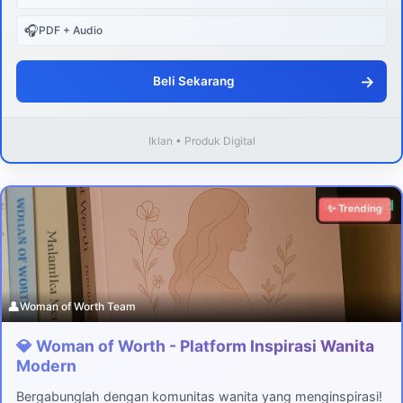
🎧
PDF + Audio
→
Beli Sekarang
Iklan • Produk Digital
Download
✨ Trending
👤
Woman of Worth Team
💎 Woman of Worth - Platform Inspirasi Wanita
Modern
Bergabunglah dengan komunitas wanita yang menginspirasi!