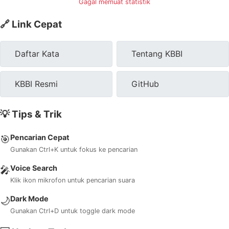
Gagal memuat statistik
🔗 Link Cepat
Daftar Kata
Tentang KBBI
KBBI Resmi
GitHub
💡 Tips & Trik
Pencarian Cepat
🎯
Gunakan Ctrl+K untuk fokus ke pencarian
Voice Search
🎤
Klik ikon mikrofon untuk pencarian suara
Dark Mode
🌙
Gunakan Ctrl+D untuk toggle dark mode